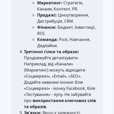
Маркетинг:
Стратегія,
Канали, Контент, PR.
Продажі:
Ціноутворення,
Дистрибуція, CRM.
Фінанси:
Бюджет, Інвестиції,
ROI.
Команда:
Ролі, Навчання,
Дедлайни.
Третинні гілки та образи:
Продовжуйте деталізувати.
Наприклад, від «Канали»
(Маркетинг) можуть відходити
«Соцмережі», «Email», «SEO».
Додайте невеликі іконки: біля
«Соцмережі» - іконку Facebook, біля
«Тестування» - лупу. Не забувайте
про
використання ключових слів
та образів
.
Зв'язки:
Якщо є залежності,