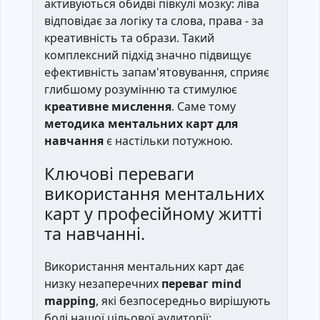
активуються обидві півкулі мозку: ліва
відповідає за логіку та слова, права - за
креативність та образи. Такий
комплексний підхід значно підвищує
ефективність запам'ятовування, сприяє
глибшому розумінню та стимулює
креативне мислення
. Саме тому
методика ментальних карт для
навчання
є настільки потужною.
Ключові переваги
використання ментальних
карт у професійному житті
та навчанні.
Використання ментальних карт дає
низку незаперечних
переваг mind
mapping
, які безпосередньо вирішують
болі нашої цільової аудиторії: