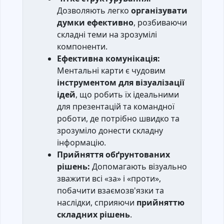
Дозволяють легко
організувати
думки ефективно
, розбиваючи
складні теми на зрозумілі
компоненти.
Ефективна комунікація:
Ментальні карти є чудовим
інструментом для візуалізації
ідей
, що робить їх ідеальними
для презентацій та командної
роботи, де потрібно швидко та
зрозуміло донести складну
інформацію.
Прийняття обґрунтованих
рішень:
Допомагають візуально
зважити всі «за» і «проти»,
побачити взаємозв'язки та
наслідки, сприяючи
прийняттю
складних рішень
.