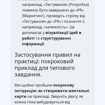
наприклад, «Тестування» (Розробка)
повинно бути завершено до «PR»
(Маркетинг), проведіть стрілку від
«Тестування» до «PR» і позначте її,
наприклад, «залежність». Це
допомагає у
візуалізації ідей в
роботі
та
структуруванні
інформації
.
Застосування правил на
практиці: покроковий
приклад для типового
завдання.
Ми щойно пройшли
покрокову
інструкцію: як створювати ментальні
карти
на прикладі. Зверніть увагу, як
кожна гілка вибудовується від