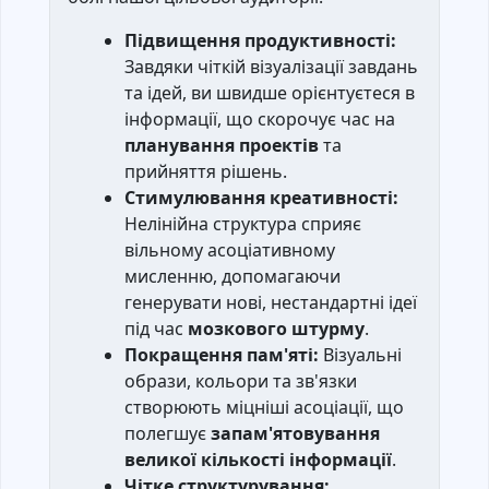
Підвищення продуктивності:
Завдяки чіткій візуалізації завдань
та ідей, ви швидше орієнтуєтеся в
інформації, що скорочує час на
планування проектів
та
прийняття рішень.
Стимулювання креативності:
Нелінійна структура сприяє
вільному асоціативному
мисленню, допомагаючи
генерувати нові, нестандартні ідеї
під час
мозкового штурму
.
Покращення пам'яті:
Візуальні
образи, кольори та зв'язки
створюють міцніші асоціації, що
полегшує
запам'ятовування
великої кількості інформації
.
Чітке структурування: