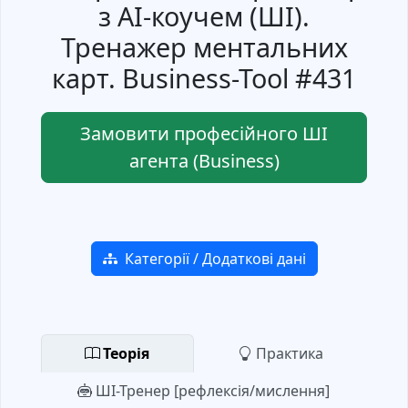
з AI-коучем (ШІ).
Тренажер ментальних
карт. Business-Tool #431
Замовити професійного ШІ
агента (Business)
Категорії / Додаткові дані
Теорія
Практика
ШІ-Тренер [рефлексія/мислення]