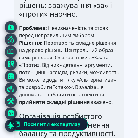
рішень: зважування «за» і
«проти» наочно.
Проблема:
Невизначеність та страх
перед неправильним вибором.
Рішення:
Перетворіть складне рішення
на дерево рішень. Центральний образ -
саме рішення. Основні гілки - «За» та
«Проти». Від них - детальні аргументи,
потенційні наслідки, ризики, можливості.
Ви можете додати гілку «Альтернативи»
та розробити їх також. Візуалізація
допомагає побачити всі аспекти та
прийняти складні рішення
зважено.
Організація особистого
часу та цілей: досягнення
Посилити експертизу
балансу та продуктивності.