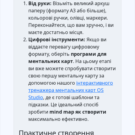
Від руки:
Візьміть великий аркуш
паперу (формату А3 або більше),
кольорові ручки, олівці, маркери.
Переконайтеся, що вам зручно, і ви
маєте достатньо місця.
Цифрові інструменти:
Якщо ви
віддаєте перевагу цифровому
формату, оберіть
програми для
ментальних карт
. На цьому етапі
ви вже можете спробувати створити
свою першу ментальну карту за
допомогою нашого
інтерактивного
тренажера ментальних карт OS
Studio
, де є готові шаблони та
підказки. Це ідеальний спосіб
зробити
mind map як створити
максимально ефективно.
Практичне створення