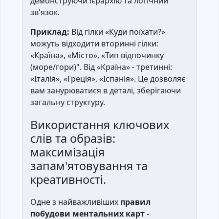
демонструючи ієрархію та логічний
зв'язок.
Приклад:
Від гілки «Куди поїхати?»
можуть відходити вторинні гілки:
«Країна», «Місто», «Тип відпочинку
(море/гори)". Від «Країна» - третинні:
«Італія», «Греція», «Іспанія». Це дозволяє
вам занурюватися в деталі, зберігаючи
загальну структуру.
Використання ключових
слів та образів:
максимізація
запам'ятовування та
креативності.
Одне з найважливіших
правил
побудови ментальних карт
-