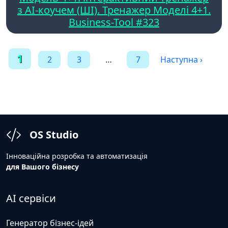
з AI-коучем (ШІ). Тренажер Моделі 4+1.
Business-Tool #323
Пагінація
1
2
3
…
7
Наступна ›
записів
OS Studio
Інноваційна розробка та автоматизація
для Вашого бізнесу
AI сервіси
Генератор бізнес-ідей