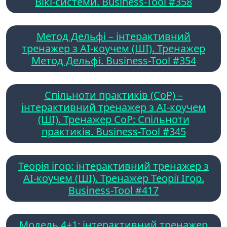
Вікі-системи. Business-Tool #358
Метод Дельфі – інтерактивний
тренажер з AI-коучем (ШІ). Тренажер
Метод Дельфі. Business-Tool #354
Спільноти практиків (CoP) –
інтерактивний тренажер з AI-коучем
(ШІ). Тренажер CoP: Спільноти
практиків. Business-Tool #345
Теорія ігор: інтерактивний тренажер з
AI-коучем (ШІ). Тренажер Теорії Ігор.
Business-Tool #417
Модель 4+1: інтерактивний тренажер