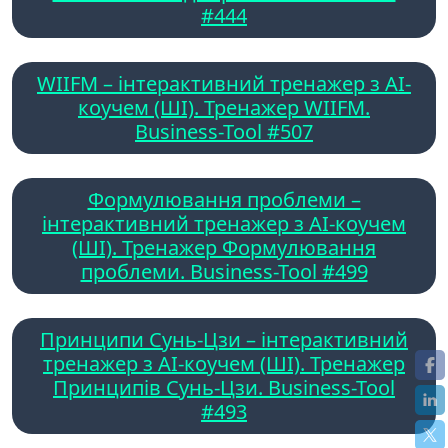
#444
WIIFM – інтерактивний тренажер з AI-
коучем (ШІ). Тренажер WIIFM.
Business-Tool #507
Формулювання проблеми –
інтерактивний тренажер з AI-коучем
(ШІ). Тренажер Формулювання
проблеми. Business-Tool #499
Принципи Сунь-Цзи – інтерактивний
тренажер з AI-коучем (ШІ). Тренажер
Принципів Сунь-Цзи. Business-Tool
#493