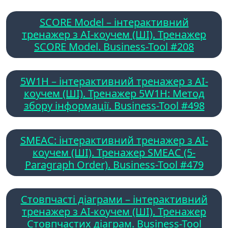
SCORE Model – інтерактивний
тренажер з AI-коучем (ШІ). Тренажер
SCORE Model. Business-Tool #208
5W1H – інтерактивний тренажер з AI-
коучем (ШІ). Тренажер 5W1H: Метод
збору інформації. Business-Tool #498
SMEAC: інтерактивний тренажер з AI-
коучем (ШІ). Тренажер SMEAC (5-
Paragraph Order). Business-Tool #479
Стовпчасті діаграми – інтерактивний
тренажер з AI-коучем (ШІ). Тренажер
Стовпчастих діаграм. Business-Tool