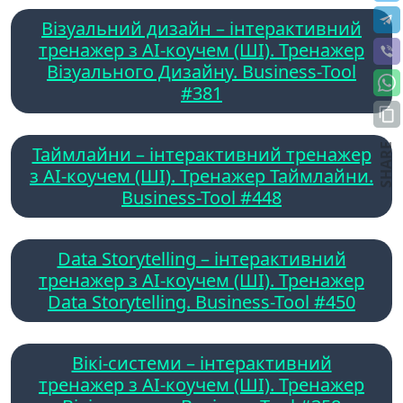
Візуальний дизайн – інтерактивний
тренажер з AI-коучем (ШІ). Тренажер
Візуального Дизайну. Business-Tool
#381
SHARE
Таймлайни – інтерактивний тренажер
з AI-коучем (ШІ). Тренажер Таймлайни.
Business-Tool #448
Data Storytelling – інтерактивний
тренажер з AI-коучем (ШІ). Тренажер
Data Storytelling. Business-Tool #450
Вікі-системи – інтерактивний
тренажер з AI-коучем (ШІ). Тренажер