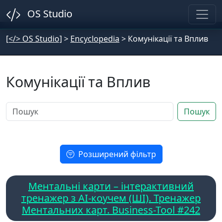
OS Studio
[</> OS Studio]
>
Encyclopedia
>
Комунікації та Вплив
Комунікації та Вплив
Пошук
Розширений фільтр
Ментальні карти – інтерактивний
тренажер з AI-коучем (ШІ). Тренажер
Ментальних карт. Business-Tool #242