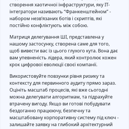
створення хаотичної інфраструктури, яку IT-
інтегратори називають “Франкенштейном” -
набором незв’язаних ботів і скриптів, які
постійно конфліктують між собою.
Матриця делегування ШІ, представлена у
нашому застосунку, створена саме для того,
щоб вивести вас із цього глухого кута. Вона дає
вам упевненість лідера, який контролює кожен
крок цифрової еволюції своєї компанії.
Використовуйте повзунки рівня ризику та
контексту для первинного аудиту прямо зараз.
Оцініть масштаб процесів, які вже сьогодні
можна делегувати алгоритмам, та підрахуйте
втрачену вигоду. Якщо ви готові побудувати
бездоганно працюючу, безпечну та
масштабовану корпоративну систему під ключ -
залишайте заявку на глибокий архітектурний