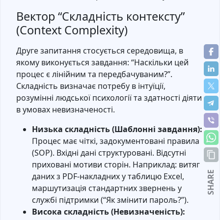
Вектор “Складність контексту”
(Context Complexity)
Друге запитання стосується середовища, в
якому виконується завдання: “Наскільки цей
процес є лінійним та передбачуваним?”.
Складність визначає потребу в інтуїції,
розумінні людської психології та здатності діяти
в умовах невизначеності.
Низька складність (Шаблонні завдання):
Процес має чіткі, задокументовані правила
(SOP). Вхідні дані структуровані. Відсутні
приховані мотиви сторін. Наприклад: витяг
SHARE
даних з PDF-накладних у таблицю Excel,
маршутизація стандартних звернень у
службі підтримки (“Як змінити пароль?”).
Висока складність (Невизначеність):