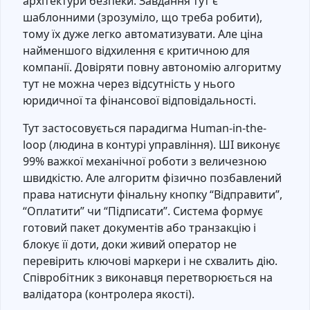
архітектури безпеки. Завдання тут є
шаблонними (зрозуміло, що треба робити),
тому їх дуже легко автоматизувати. Але ціна
найменшого відхилення є критичною для
компанії. Довіряти повну автономію алгоритму
тут не можна через відсутність у нього
юридичної та фінансової відповідальності.
Тут застосовується парадигма Human-in-the-
loop (людина в контурі управління). ШІ виконує
99% важкої механічної роботи з величезною
швидкістю. Але алгоритм фізично позбавлений
права натиснути фінальну кнопку “Відправити”,
“Оплатити” чи “Підписати”. Система формує
готовий пакет документів або транзакцію і
блокує її доти, доки живий оператор не
перевірить ключові маркери і не схвалить дію.
Співробітник з виконавця перетворюється на
валідатора (контролера якості).