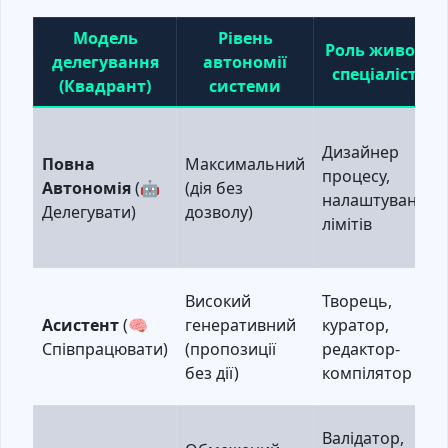
Модель
Рівень
Роль живого
делегування
автономії
спеціаліста
(Квадрант)
системи
Дизайнер
Повна
Максимальний
процесу,
Автономія
(🤖
(дія без
налаштування
Делегувати)
дозволу)
лімітів
Високий
Творець,
Асистент
(🧠
генеративний
куратор,
Співпрацювати)
(пропозиції
редактор-
без дії)
компілятор
Валідатор,