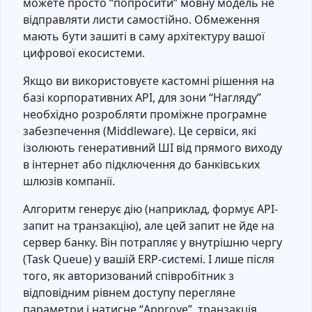
можете просто “попросити” мовну модель не
відправляти листи самостійно. Обмеження
мають бути зашиті в саму архітектуру вашої
цифрової екосистеми.
Якщо ви використовуєте кастомні рішення на
базі корпоративних API, для зони “Нагляду”
необхідно розробляти проміжне програмне
забезпечення (Middleware). Це сервіси, які
ізолюють генеративний ШІ від прямого виходу
в інтернет або підключення до банківських
шлюзів компанії.
Алгоритм генерує дію (наприклад, формує API-
запит на транзакцію), але цей запит не йде на
сервер банку. Він потрапляє у внутрішню чергу
(Task Queue) у вашій ERP-системі. І лише після
того, як авторизований співробітник з
відповідним рівнем доступу перегляне
параметри і натисне “Approve”, транзакція