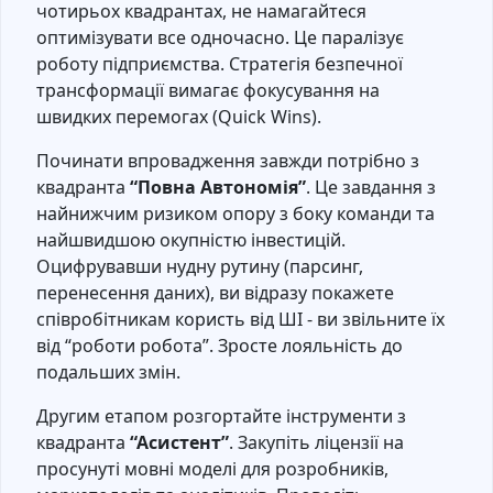
чотирьох квадрантах, не намагайтеся
оптимізувати все одночасно. Це паралізує
роботу підприємства. Стратегія безпечної
трансформації вимагає фокусування на
швидких перемогах (Quick Wins).
Починати впровадження завжди потрібно з
квадранта
“Повна Автономія”
. Це завдання з
найнижчим ризиком опору з боку команди та
найшвидшою окупністю інвестицій.
Оцифрувавши нудну рутину (парсинг,
перенесення даних), ви відразу покажете
співробітникам користь від ШІ - ви звільните їх
від “роботи робота”. Зросте лояльність до
подальших змін.
Другим етапом розгортайте інструменти з
квадранта
“Асистент”
. Закупіть ліцензії на
просунуті мовні моделі для розробників,