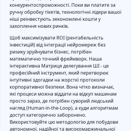
конкурентоспроможності. Поки ви платите за
ручну обробку тікетів, технологічні лідери вашої
ніші реінвестують зекономлені кошти у
захоплення нових ринків.
Щоб максимізувати ROI (рентабельність
інвестицій) від інтеграції нейромереж без
ризику зруйнувати бізнес, потрібен
математично точний фреймворк. Наша
інтерактивна Матриця делегування ШІ - це
професійний інструмент, який перетворює
інтуїтивні здогадки на жорсткі протоколи
корпоративної безпеки. Вона чітко визначає,
які процеси можна віддати на відкуп машинам
просто зараз, де потрібен суворий людський
нагляд (Human-in-the-Loop), а куди алгоритмам
доступ категорично заборонено.
Використовуйте цю методологію для побудови
автономної, надійної та високомаржинальної