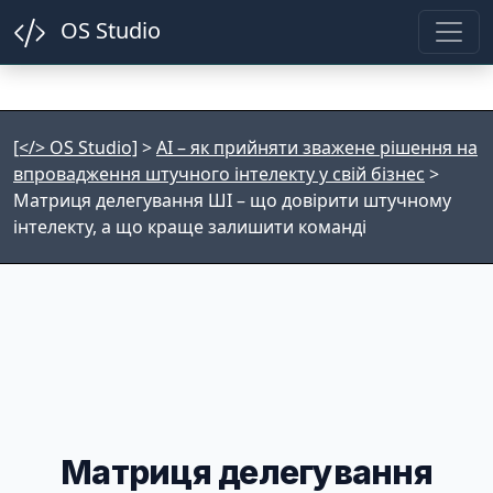
OS Studio
[</> OS Studio]
>
AI – як прийняти зважене рішення на
впровадження штучного інтелекту у свій бізнес
>
Матриця делегування ШІ – що довірити штучному
інтелекту, а що краще залишити команді