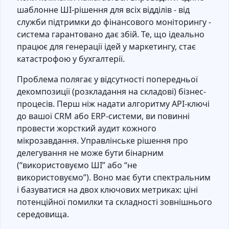
шаблонне ШІ-рішення для всіх відділів - від
служби підтримки до фінансового моніторингу -
система гарантовано дає збій. Те, що ідеально
працює для генерації ідей у маркетингу, стає
катастрофою у бухгалтерії.
Проблема полягає у відсутності попередньої
декомпозиції (розкладання на складові) бізнес-
процесів. Перш ніж надати алгоритму API-ключі
до вашої CRM або ERP-системи, ви повинні
провести жорсткий аудит кожного
мікрозавдання. Управлінське рішення про
делегування не може бути бінарним
(“використовуємо ШІ” або “не
використовуємо”). Воно має бути спектральним
і базуватися на двох ключових метриках: ціні
потенційної помилки та складності зовнішнього
середовища.