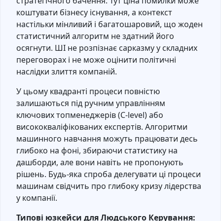
стратегічного бачення. Тут ціна помилки може
коштувати бізнесу існування, а контекст
настільки мінливий і багатошаровий, що жоден
статистичний алгоритм не здатний його
осягнути. ШІ не розпізнає сарказму у складних
переговорах і не може оцінити політичні
наслідки злиття компаній.
У цьому квадранті процеси повністю
залишаються під ручним управлінням
ключових топменеджерів (C-level) або
висококваліфікованих експертів. Алгоритми
машинного навчання можуть працювати десь
глибоко на фоні, збираючи статистику на
дашборди, але вони навіть не пропонують
рішень. Будь-яка спроба делегувати ці процеси
машинам свідчить про глибоку кризу лідерства
у компанії.
Типові юзкейси для Людського Керування: