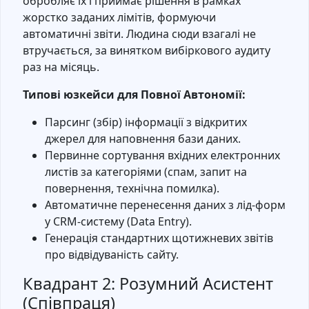
обробляє їх і приймає рішення в рамках
жорстко заданих лімітів, формуючи
автоматичні звіти. Людина сюди взагалі не
втручається, за винятком вибіркового аудиту
раз на місяць.
Типові юзкейси для Повної Автономії:
Парсинг (збір) інформації з відкритих
джерел для наповнення бази даних.
Первинне сортування вхідних електронних
листів за категоріями (спам, запит на
повернення, технічна помилка).
Автоматичне перенесення даних з лід-форм
у CRM-систему (Data Entry).
Генерація стандартних щотижневих звітів
про відвідуваність сайту.
Квадрант 2: Розумний Асистент
(Співпраця)