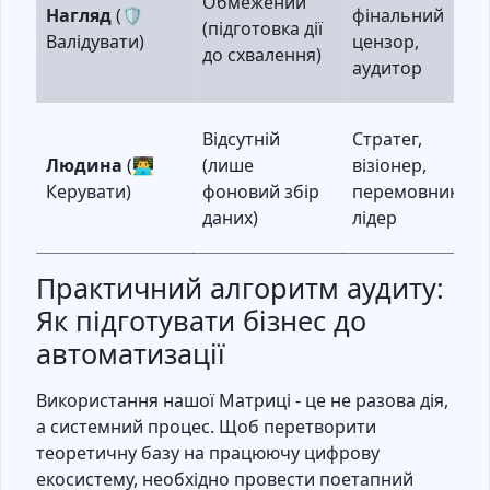
Обмежений
Нагляд
(🛡️
фінальний
(підготовка дії
Валідувати)
цензор,
до схвалення)
аудитор
Відсутній
Стратег,
Людина
(👨‍💻
(лише
візіонер,
Керувати)
фоновий збір
перемовник,
даних)
лідер
Практичний алгоритм аудиту:
Як підготувати бізнес до
автоматизації
Використання нашої Матриці - це не разова дія,
а системний процес. Щоб перетворити
теоретичну базу на працюючу цифрову
екосистему, необхідно провести поетапний