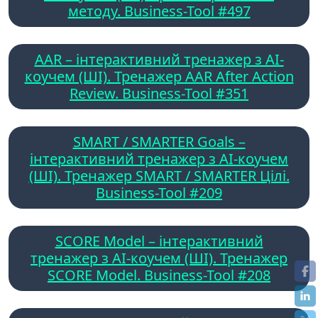
методу. Business-Tool #497
AAR – інтерактивний тренажер з AI-
коучем (ШІ). Тренажер AAR After Action
Review. Business-Tool #351
SMART / SMARTER Goals –
інтерактивний тренажер з AI-коучем
(ШІ). Тренажер SMART / SMARTER Цілі.
Business-Tool #209
SCORE Model – інтерактивний
тренажер з AI-коучем (ШІ). Тренажер
SCORE Model. Business-Tool #208