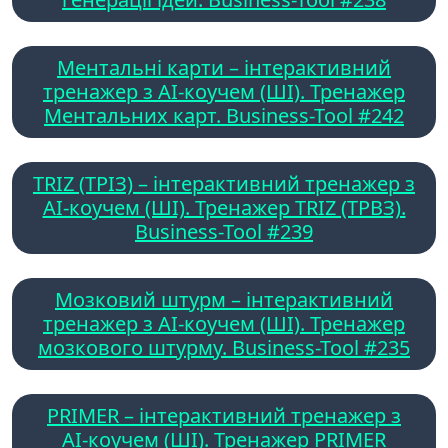
Ментальні карти – інтерактивний
тренажер з AI-коучем (ШІ). Тренажер
Ментальних карт. Business-Tool #242
TRIZ (ТРІЗ) – інтерактивний тренажер з
AI-коучем (ШІ). Тренажер TRIZ (ТРВЗ).
Business-Tool #239
Мозковий штурм – інтерактивний
тренажер з AI-коучем (ШІ). Тренажер
мозкового штурму. Business-Tool #235
PRIMER – інтерактивний тренажер з
AI-коучем (ШІ). Тренажер PRIMER