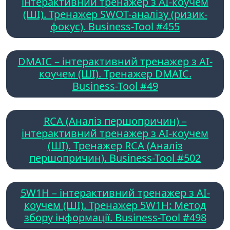
інтерактивний тренажер з AI-коучем
(ШІ). Тренажер SWOT-аналізу (ризик-
фокус). Business-Tool #455
DMAIC – інтерактивний тренажер з AI-
коучем (ШІ). Тренажер DMAIC.
Business-Tool #49
RCA (Аналіз першопричин) –
інтерактивний тренажер з AI-коучем
(ШІ). Тренажер RCA (Аналіз
першопричин). Business-Tool #502
5W1H – інтерактивний тренажер з AI-
коучем (ШІ). Тренажер 5W1H: Метод
збору інформації. Business-Tool #498