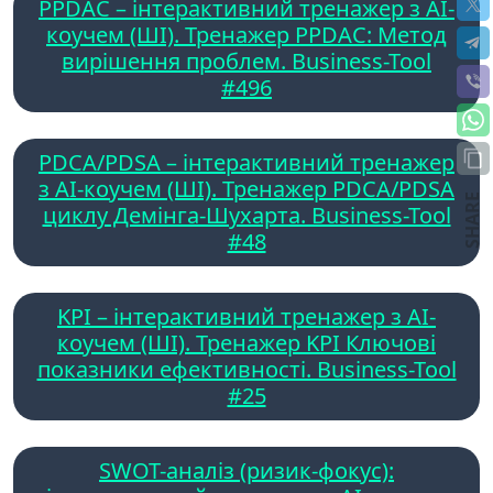
PPDAC – інтерактивний тренажер з AI-
коучем (ШІ). Тренажер PPDAC: Метод
вирішення проблем. Business-Tool
#496
PDCA/PDSA – інтерактивний тренажер
з AI-коучем (ШІ). Тренажер PDCA/PDSA
SHARE
циклу Демінга-Шухарта. Business-Tool
#48
KPI – інтерактивний тренажер з AI-
коучем (ШІ). Тренажер KPI Ключові
показники ефективності. Business-Tool
#25
SWOT-аналіз (ризик-фокус):