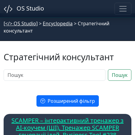
OS Studio
[</> OS Studio]
>
Encyclopedia
>
Стратегічний
консультант
Стратегічний консультант
Пошук
Розширений фільтр
SCAMPER – інтерактивний тренажер з
AI-коучем (ШІ). Тренажер SCAMPER
генерації ідей. Business-Tool #238