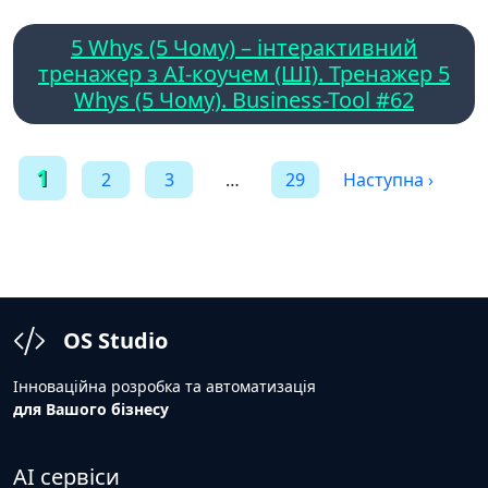
5 Whys (5 Чому) – інтерактивний
тренажер з AI-коучем (ШІ). Тренажер 5
Whys (5 Чому). Business-Tool #62
Пагінація
1
2
3
…
29
Наступна ›
записів
OS Studio
Інноваційна розробка та автоматизація
для Вашого бізнесу
AI сервіси