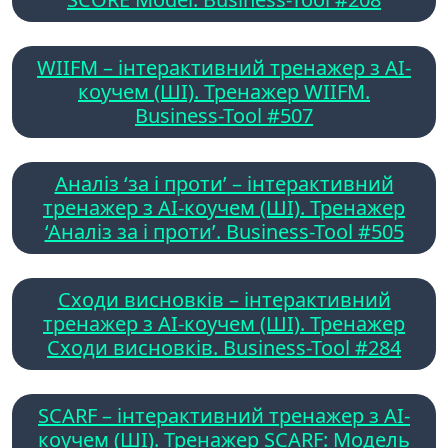
WIIFM – інтерактивний тренажер з AI-
коучем (ШІ). Тренажер WIIFM.
Business-Tool #507
Аналіз ‘за і проти’ – інтерактивний
тренажер з AI-коучем (ШІ). Тренажер
‘Аналіз за і проти’. Business-Tool #505
Сходи висновків – інтерактивний
тренажер з AI-коучем (ШІ). Тренажер
Сходи висновків. Business-Tool #284
SCARF – інтерактивний тренажер з AI-
коучем (ШІ). Тренажер SCARF: Модель