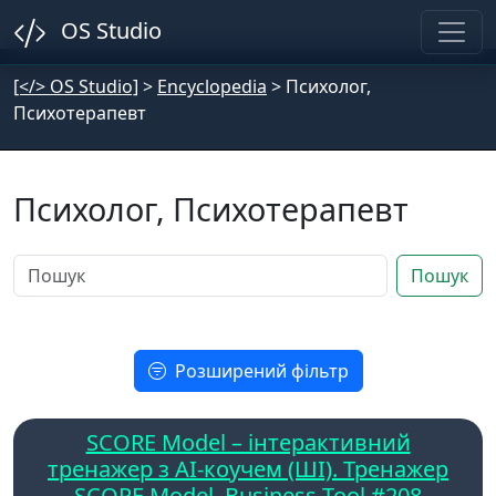
OS Studio
[</> OS Studio]
>
Encyclopedia
>
Психолог,
Психотерапевт
Психолог, Психотерапевт
Пошук
Розширений фільтр
SCORE Model – інтерактивний
тренажер з AI-коучем (ШІ). Тренажер
SCORE Model. Business-Tool #208