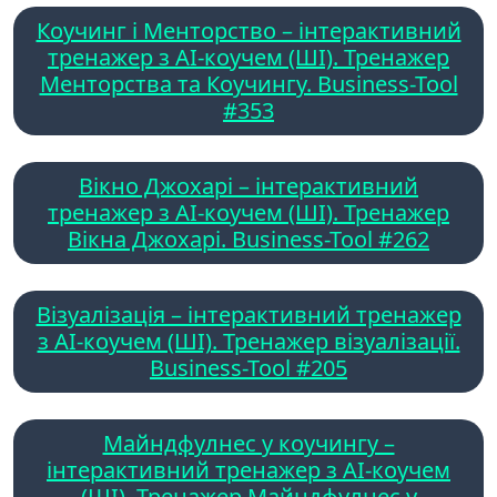
Коучинг і Менторство – інтерактивний
тренажер з AI-коучем (ШІ). Тренажер
Менторства та Коучингу. Business-Tool
#353
Вікно Джохарі – інтерактивний
тренажер з AI-коучем (ШІ). Тренажер
Вікна Джохарі. Business-Tool #262
Візуалізація – інтерактивний тренажер
з AI-коучем (ШІ). Тренажер візуалізації.
Business-Tool #205
Майндфулнес у коучингу –
інтерактивний тренажер з AI-коучем
(ШІ). Тренажер Майндфулнес у