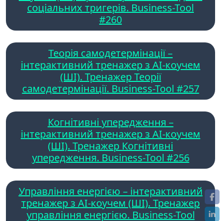
соціальних тригерів. Business-Tool
#260
Теорія самодетермінації –
інтерактивний тренажер з AI-коучем
(ШІ). Тренажер Теорії
самодетермінації. Business-Tool #257
Когнітивні упередження –
інтерактивний тренажер з AI-коучем
(ШІ). Тренажер Когнітивні
упередження. Business-Tool #256
Управління енергією – інтерактивний
тренажер з AI-коучем (ШІ). Тренажер
управління енергією. Business-Tool