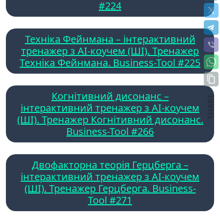
#224
Техніка Фейнмана – інтерактивний
тренажер з AI-коучем (ШІ). Тренажер
Техніка Фейнмана. Business-Tool #225
Когнітивний дисонанс –
SHARE
інтерактивний тренажер з AI-коучем
(ШІ). Тренажер Когнітивний дисонанс.
Business-Tool #266
Двофакторна теорія Герцберга –
інтерактивний тренажер з AI-коучем
(ШІ). Тренажер Герцберга. Business-
Tool #271