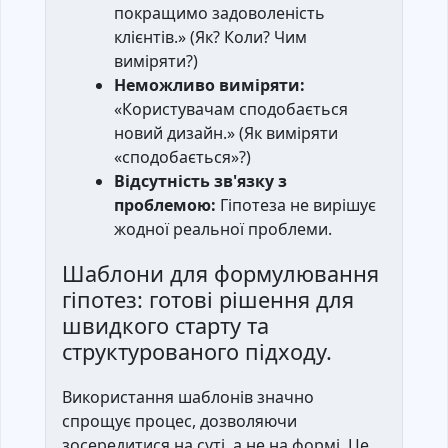
покращимо задоволеність
клієнтів.» (Як? Коли? Чим
виміряти?)
Неможливо виміряти:
«Користувачам сподобається
новий дизайн.» (Як виміряти
«сподобається»?)
Відсутність зв'язку з
проблемою:
Гіпотеза не вирішує
жодної реальної проблеми.
Шаблони для формулювання
гіпотез: готові рішення для
швидкого старту та
структурованого підходу.
Використання шаблонів значно
спрощує процес, дозволяючи
зосередитися на суті, а не на формі. Це