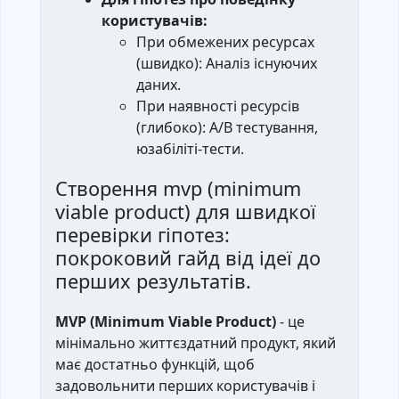
користувачів:
При обмежених ресурсах
(швидко): Аналіз існуючих
даних.
При наявності ресурсів
(глибоко): A/B тестування,
юзабіліті-тести.
Створення mvp (minimum
viable product) для швидкої
перевірки гіпотез:
покроковий гайд від ідеї до
перших результатів.
MVP (Minimum Viable Product)
- це
мінімально життєздатний продукт, який
має достатньо функцій, щоб
задовольнити перших користувачів і