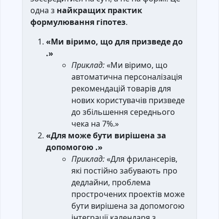
одна з
найкращих практик
формулювання гіпотез
.
«Ми віримо, що для призведе до
.»
Приклад:
«Ми віримо, що
автоматична персоналізація
рекомендацій товарів для
нових користувачів призведе
до збільшення середнього
чека на 7%.»
«Для може бути вирішена за
допомогою .»
Приклад:
«Для фрилансерів,
які постійно забувають про
дедлайни, проблема
прострочених проектів може
бути вирішена за допомогою
інтеграції календаря з