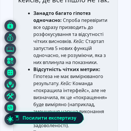
Занадто багато гіпотез
одночасно:
Спроба перевірити
все одразу призводить до
розфокусування та відсутності
чітких висновків.
Кейс:
Стартап
запустив 5 нових функцій
одночасно, не розуміючи, яка з
них вплинула на показники.
Відсутність чітких метрик:
Гіпотеза не має вимірюваного
результату.
Кейс:
Команда
«покращила інтерфейс», але не
визначила, як це «покращення»
буде виміряно (наприклад,
зменшення часу на виконання
Посилити експертизу
завдання, збільшення
задоволеності).