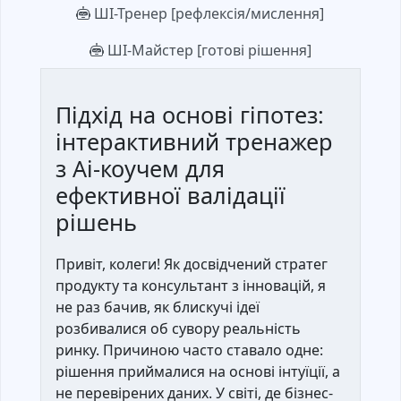
ШІ-Тренер [рефлексія/мислення]
ШІ-Майстер [готові рішення]
Підхід на основі гіпотез:
інтерактивний тренажер
з Ai-коучем для
ефективної валідації
рішень
Привіт, колеги! Як досвідчений стратег
продукту та консультант з інновацій, я
не раз бачив, як блискучі ідеї
розбивалися об сувору реальність
ринку. Причиною часто ставало одне:
рішення приймалися на основі інтуїції, а
не перевірених даних. У світі, де бізнес-