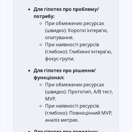
Для гіпотез про проблему/
потребу:
При обмежених ресурсах
(швидко): Короткі інтерв'ю,
опитування.
При наявності ресурсів
(глибоко): Глибинні інтерв'ю,
фокус-групи.
Для гіпотез про рішення/
функціонал:
При обмежених ресурсах
(швидко): Прототип, A/B тест,
MVP.
При наявності ресурсів
(глибоко): Повноцінний MVP,
аналіз метрик.
Для гіпотез про поведінку