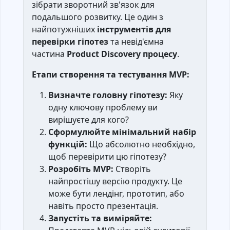
зібрати зворотний зв'язок для
подальшого розвитку. Це один з
найпотужніших
інструментів для
перевірки гіпотез
та невід'ємна
частина
Product Discovery процесу
.
Етапи створення та тестування MVP:
Визначте головну гіпотезу:
Яку
одну ключову проблему ви
вирішуєте для кого?
Сформулюйте мінімальний набір
функцій:
Що абсолютно необхідно,
щоб перевірити цю гіпотезу?
Розробіть MVP:
Створіть
найпростішу версію продукту. Це
може бути лендінг, прототип, або
навіть просто презентація.
Запустіть та виміряйте: