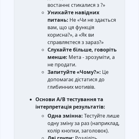
востаннє стикалися з ?»
Уникайте навідних
питань:
Не «Чи не здається
вам, що ця функція
корисна?», а «Як ви
справляєтеся з зараз?»
Слухайте більше, говоріть
менше:
Мета - зрозуміти, а
не продати.
Запитуйте «Чому?»:
Це
допомагає дістатися до
глибинних мотивів.
Основи A/B тестування та
інтерпретація результатів:
Одна змінна:
Тестуйте лише
одну зміну за раз (наприклад,
колір кнопки, заголовок).
Дві групи:
Розділіть