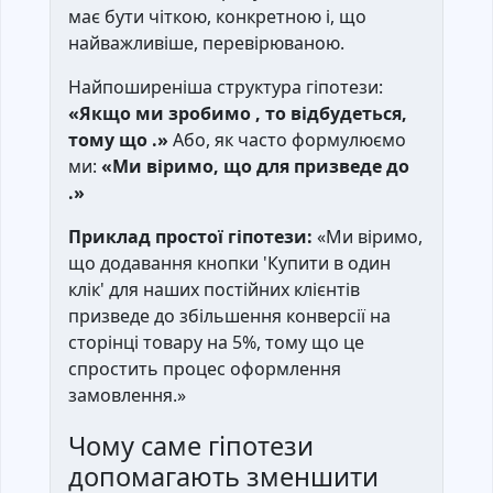
має бути чіткою, конкретною і, що
найважливіше, перевірюваною.
Найпоширеніша структура гіпотези:
«Якщо ми зробимо , то відбудеться,
тому що .»
Або, як часто формулюємо
ми:
«Ми віримо, що для призведе до
.»
Приклад простої гіпотези:
«Ми віримо,
що додавання кнопки 'Купити в один
клік' для наших постійних клієнтів
призведе до збільшення конверсії на
сторінці товару на 5%, тому що це
спростить процес оформлення
замовлення.»
Чому саме гіпотези
допомагають зменшити