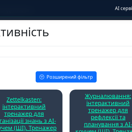
AI серв
Продуктивність
тивність
Розширений фільтр
Журналювання:
Zettelkasten:
інтерактивний
інтерактивний
тренажер для
тренажер для
рефлексії та
ганізації знань з AI-
планування з AI
учем (ШІ). Тренажер
коучем (ШІ). Трена