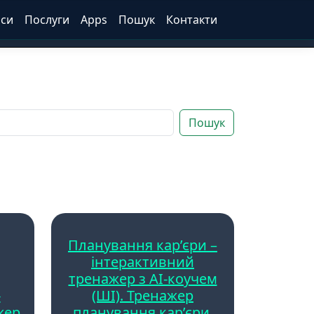
іси
Послуги
Apps
Пошук
Контакти
Пошук
Планування кар’єри –
інтерактивний
тренажер з AI-коучем
-
(ШІ). Тренажер
жер
планування кар’єри.