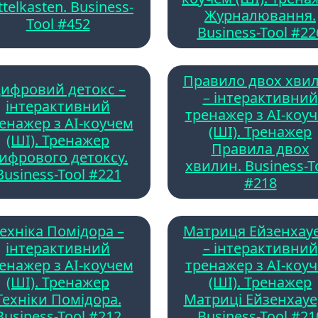
ttelkasten. Business-
Журналювання.
Tool #452
Business-Tool #22
Правило двох хви
ифровий детокс –
– інтерактивний
інтерактивний
тренажер з AI-коу
енажер з AI-коучем
(ШІ). Тренажер
(ШІ). Тренажер
Правила двох
ифрового детоксу.
хвилин. Business-T
Business-Tool #221
#218
ехніка Помідора –
Матриця Ейзенхау
інтерактивний
– інтерактивний
енажер з AI-коучем
тренажер з AI-коу
(ШІ). Тренажер
(ШІ). Тренажер
Техніки Помідора.
Матриці Ейзенхауе
Business-Tool #212
Business-Tool #21