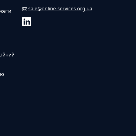
sale@online-services.org.ua
джети
сійний
ою