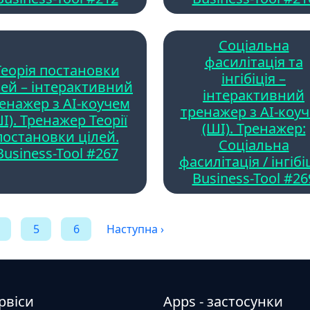
Соціальна
фасилітація та
Теорія постановки
інгібіція –
лей – інтерактивний
інтерактивний
енажер з AI-коучем
тренажер з AI-коу
І). Тренажер Теорії
(ШІ). Тренажер:
постановки цілей.
Соціальна
Business-Tool #267
фасилітація / інгібіц
Business-Tool #26
5
6
Наступна ›
рвіси
Apps - застосунки