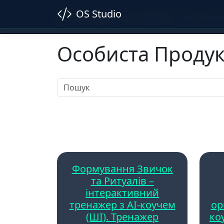
OS Studio
[</> OS Studio]
>
Encyclopedia
>
Особиста 
Особиста Продук
Формування Звичок
та Ритуалів –
інтерактивний
тренажер з AI-коучем
ор
(ШІ). Тренажер
ко