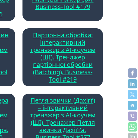
Business-Tool #179
6
лин
Партіонна обробка:
інтерактивний
чем
тренажер з AI-коучем
(ШІ). Тренажер
партіонної обробки
ool
(Batching). Business-
Tool #219
ера
Петля звички (Дахіґґ)
– інтерактивний
чем
тренажер з AI-коучем
(ШІ). Тренажер Петля
ра.
звички Дахіґґа.
0
Business-Tool #277