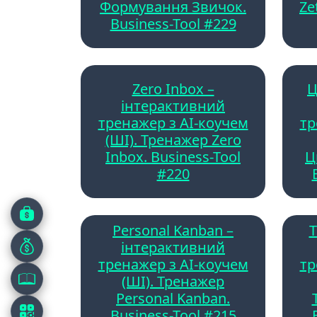
Формування Звичок.
Ze
Business-Tool #229
Zero Inbox –
Ц
інтерактивний
тренажер з AI-коучем
тр
(ШІ). Тренажер Zero
Inbox. Business-Tool
Ц
#220
Personal Kanban –
Т
інтерактивний
тренажер з AI-коучем
тр
(ШІ). Тренажер
Personal Kanban.
Business-Tool #215