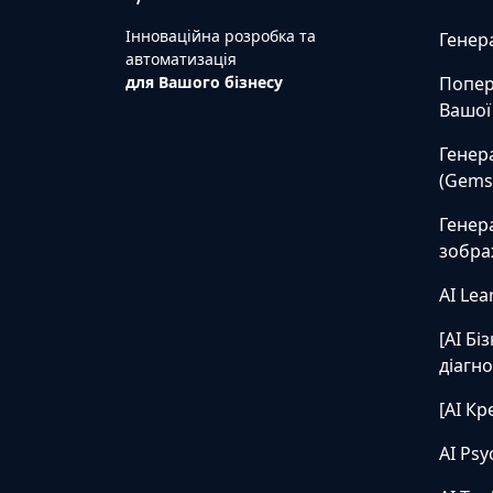
Інноваційна розробка та
Генер
автоматизація
для Вашого бізнесу
Попер
Вашої 
Генер
(Gems
Генер
зобра
AI Lea
[AI Бі
діагн
[AI Кр
AI Psy