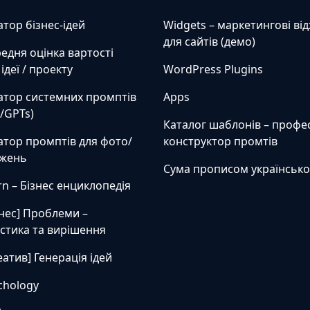
атор бізнес-ідей
Widgets – маркетингові ві
для сайтів (демо)
едня оцінка вартості
ідеї / проекту
WordPress Plugins
атор системних промптів
Apps
/GPTs)
Каталог шаблонів – профе
атор промптів для фото/
конструктор промтів
жень
Сума прописом українськ
rn – Бізнес енциклопедія
знес] Проблеми –
остика та вирішення
еатив] Генерація ідей
chology