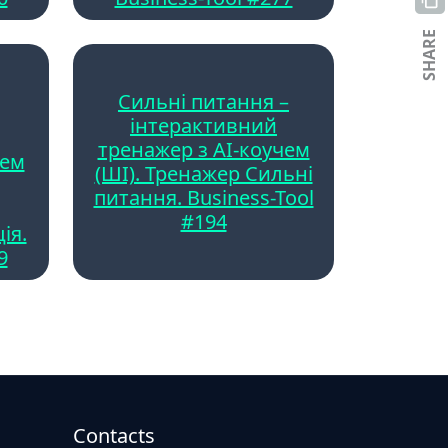
SHARE
Сильні питання –
інтерактивний
тренажер з AI-коучем
чем
(ШІ). Тренажер Сильні
питання. Business-Tool
#194
ія.
9
Contacts