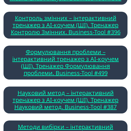
Контроль змінних – інтерактивний
тренажер з AI-коучем (ШІ). Тренажер
Контролю Змінних. Business-Tool #396
Формулювання проблеми –
інтерактивний тренажер з AI-коучем
(ШІ). Тренажер Формулювання
проблеми. Business-Tool #499
Науковий метод – інтерактивний
тренажер з AI-коучем (ШІ). Тренажер
Науковий метод. Business-Tool #387
Методи вибірки – інтерактивний