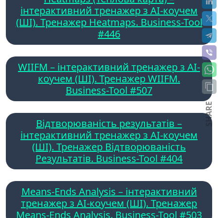
інтерактивний тренажер з AI-коучем
(ШІ). Тренажер Heatmaps. Business-Tool
#446
WIIFM – інтерактивний тренажер з AI-
коучем (ШІ). Тренажер WIIFM.
Business-Tool #507
SHARE
Відтворюваність результатів –
інтерактивний тренажер з AI-коучем
(ШІ). Тренажер Відтворюваність
Результатів. Business-Tool #404
Means-Ends Analysis – інтерактивний
тренажер з AI-коучем (ШІ). Тренажер
Means-Ends Analysis. Business-Tool #503