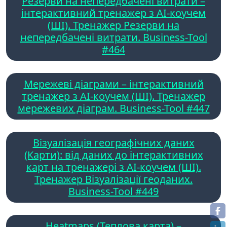
Резерви на непередбачені витрати –
інтерактивний тренажер з AI-коучем
(ШІ). Тренажер Резерви на
непередбачені витрати. Business-Tool
#464
Мережеві діаграми – інтерактивний
тренажер з AI-коучем (ШІ). Тренажер
мережевих діаграм. Business-Tool #447
Візуалізація географічних даних
(Карти): від даних до інтерактивних
карт на тренажері з AI-коучем (ШІ).
Тренажер Візуалізації геоданих.
Business-Tool #449
Heatmaps (Теплова карта) –