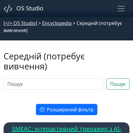
OS Studio
[</> OS Studio]
>
Encyclopedia
>
Середній (потребує
вивчення)
Середній (потребує
вивчення)
Пошук
Розширений фільтр
SMEAC: інтерактивний тренажер з AI-