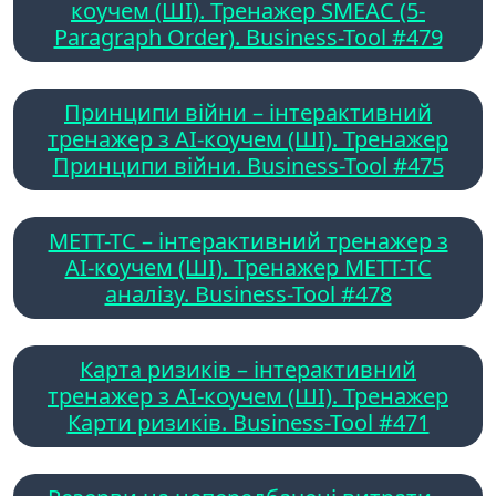
коучем (ШІ). Тренажер SMEAC (5-
Paragraph Order). Business-Tool #479
Принципи війни – інтерактивний
тренажер з AI-коучем (ШІ). Тренажер
Принципи війни. Business-Tool #475
METT-TC – інтерактивний тренажер з
AI-коучем (ШІ). Тренажер METT-TC
аналізу. Business-Tool #478
Карта ризиків – інтерактивний
тренажер з AI-коучем (ШІ). Тренажер
Карти ризиків. Business-Tool #471