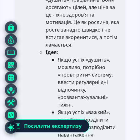
досягають цілей, але ціна за
це - їхнє здоров'я та
мотивація. Це як рослина, яка
росте занадто швидко і не
встигає вкоренитися, а потім
ламається.
Ідея:
Якщо успіх «душить»,
можливо, потрібно
«провітрити» систему:
ввести регулярні дні
відпочинку,
«розвантажувальні»
тижні.
Якщо успіх «важкий»,
потрібно «розділити
Посилити експертизу
вагу»: перерозподілити
навантаження,