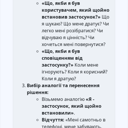
«Що, якби я був
користувачем, який щойно
встановив застосунок?»
Що
я шукаю? Що мене дратує? Чи
легко мені розібратися? Чи
відчуваю я цінність? Чи
хочеться мені повернутися?
«Що, якби я був
сповіщенням від
застосунку?»
Коли мене
ігнорують? Коли я корисний?
Коли я дратую?
Вибір аналогії та перенесення
рішення:
Візьмемо аналогію
«Я -
застосунок, який щойно
встановили»
.
Відчуття:
«Мені самотньо в
телефоні, мене забувають.