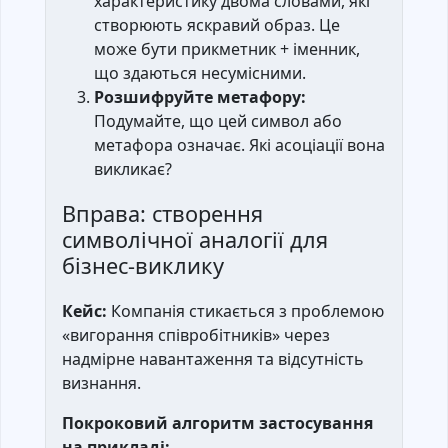
характеристику двома словами, які
створюють яскравий образ. Це
може бути прикметник + іменник,
що здаються несумісними.
Розшифруйте метафору:
Подумайте, що цей символ або
метафора означає. Які асоціації вона
викликає?
Вправа: створення
символічної аналогії для
бізнес-виклику
Кейс:
Компанія стикається з проблемою
«вигорання співробітників» через
надмірне навантаження та відсутність
визнання.
Покроковий алгоритм застосування
на прикладі: