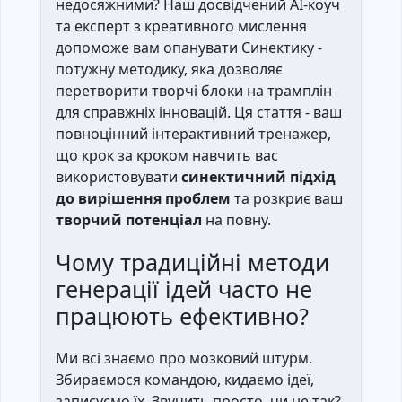
недосяжними? Наш досвідчений AI-коуч
та експерт з креативного мислення
допоможе вам опанувати Синектику -
потужну методику, яка дозволяє
перетворити творчі блоки на трамплін
для справжніх інновацій. Ця стаття - ваш
повноцінний інтерактивний тренажер,
що крок за кроком навчить вас
використовувати
синектичний підхід
до вирішення проблем
та розкриє ваш
творчий потенціал
на повну.
Чому традиційні методи
генерації ідей часто не
працюють ефективно?
Ми всі знаємо про мозковий штурм.
Збираємося командою, кидаємо ідеї,
записуємо їх. Звучить просто, чи не так?