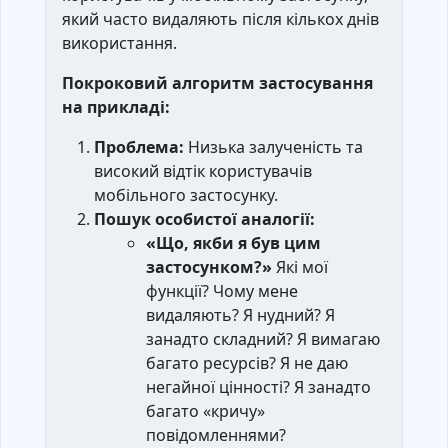
який часто видаляють після кількох днів
використання.
Покроковий алгоритм застосування
на прикладі:
Проблема:
Низька залученість та
високий відтік користувачів
мобільного застосунку.
Пошук особистої аналогії:
«Що, якби я був цим
застосунком?»
Які мої
функції? Чому мене
видаляють? Я нудний? Я
занадто складний? Я вимагаю
багато ресурсів? Я не даю
негайної цінності? Я занадто
багато «кричу»
повідомленнями?