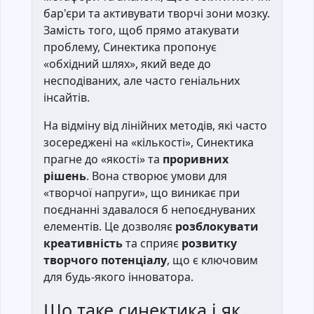
бар'єри та активувати творчі зони мозку.
Замість того, щоб прямо атакувати
проблему, Синектика пропонує
«обхідний шлях», який веде до
несподіваних, але часто геніальних
інсайтів.
На відміну від лінійних методів, які часто
зосереджені на «кількості», Синектика
прагне до «якості» та
проривних
рішень
. Вона створює умови для
«творчої напруги», що виникає при
поєднанні здавалося б непоєднуваних
елементів. Це дозволяє
розблокувати
креативність
та сприяє
розвитку
творчого потенціалу
, що є ключовим
для будь-якого інноватора.
Що таке синектика і як