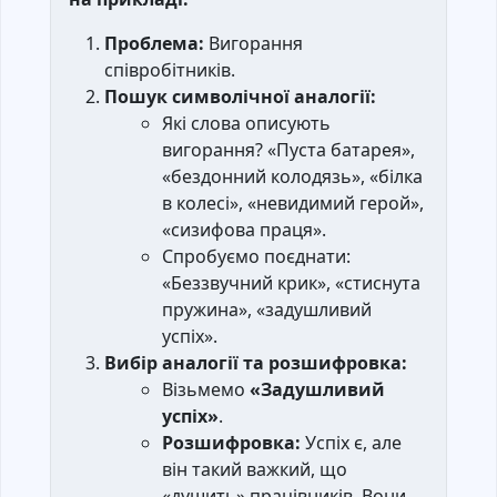
Проблема:
Вигорання
співробітників.
Пошук символічної аналогії:
Які слова описують
вигорання? «Пуста батарея»,
«бездонний колодязь», «білка
в колесі», «невидимий герой»,
«сизифова праця».
Спробуємо поєднати:
«Беззвучний крик», «стиснута
пружина», «задушливий
успіх».
Вибір аналогії та розшифровка:
Візьмемо
«Задушливий
успіх»
.
Розшифровка:
Успіх є, але
він такий важкий, що
«душить» працівників. Вони