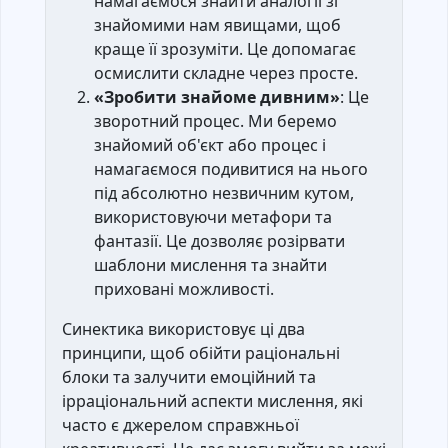
намагаємося знайти аналогії зі
знайомими нам явищами, щоб
краще її зрозуміти. Це допомагає
осмислити складне через просте.
«Зробити знайоме дивним»
: Це
зворотний процес. Ми беремо
знайомий об'єкт або процес і
намагаємося подивитися на нього
під абсолютно незвичним кутом,
використовуючи метафори та
фантазії. Це дозволяє розірвати
шаблони мислення та знайти
приховані можливості.
Синектика використовує ці два
принципи, щоб обійти раціональні
блоки та залучити емоційний та
ірраціональний аспекти мислення, які
часто є джерелом справжньої