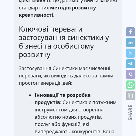
креативності. Це дає змогу вийти за межі
стандартних
методів розвитку
креативності
.
Ключові переваги
застосування синектики у
бізнесі та особистому
розвитку
Застосування Синектики має численні
переваги, які виходять далеко за рамки
простої генерації ідей:
Інновації та розробка
продуктів
: Синектика є потужним
SHARE
інструментом для створення
абсолютно нових продуктів,
послуг або функцій, які
випереджають конкурентів. Вона