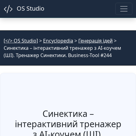
OS Studio
[</> OS Studio]
>
Encyclopedia
>
Генерація ідей
>
Синектика – інтерактивний тренажер з AI-коучем
(ШІ). Тренажер Синектики. Business-Tool #244
Синектика –
інтерактивний тренажер
з AI-коучем (ШІ).