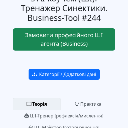
Тренажер Синектики.
Business-Tool #244
Замовити професійного ШІ
агента (Business)
Категорії / Додаткові дані
Теорія
Практика
ШІ-Тренер [рефлексія/мислення]
ШІ-Майстер [готові рішення]