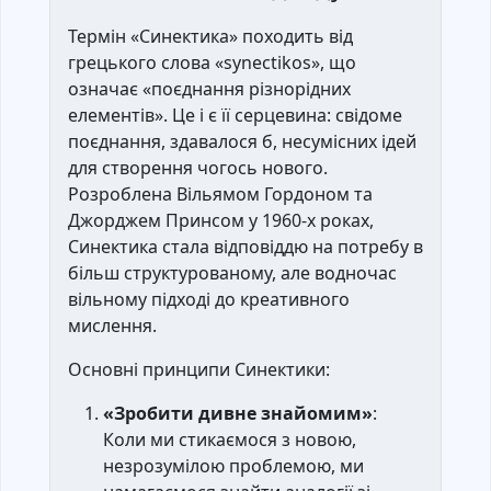
Термін «Синектика» походить від
грецького слова «synectikos», що
означає «поєднання різнорідних
елементів». Це і є її серцевина: свідоме
поєднання, здавалося б, несумісних ідей
для створення чогось нового.
Розроблена Вільямом Гордоном та
Джорджем Принсом у 1960-х роках,
Синектика стала відповіддю на потребу в
більш структурованому, але водночас
вільному підході до креативного
мислення.
Основні принципи Синектики:
«Зробити дивне знайомим»
:
Коли ми стикаємося з новою,
незрозумілою проблемою, ми