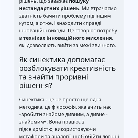
рішень, що заважає
пошуку
нестандартних рішень
. Ми втрачаємо
здатність бачити проблему під іншим
кутом, а отже, і знаходити справді
інноваційні виходи. Це створює потребу
в
техніках інноваційного мислення
,
які дозволяють вийти за межі звичного.
Як синектика допомагає
розблокувати креативність
та знайти проривні
рішення?
Синектика - це не просто ще одна
методика, це філософія, яка вчить нас
«зробити знайоме дивним, а дивне -
знайомим». Вона працює з
підсвідомістю, використовуючи
метафори та аналогії, щоб обійти логічні