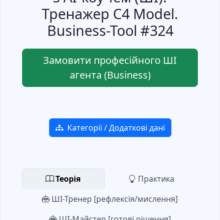
Тренажер C4 Model.
Business-Tool #324
Замовити професійного ШІ
агента (Business)
Категорії / Додаткові дані
Теорія
Практика
ШІ-Тренер [рефлексія/мислення]
ШІ-Майстер [готові рішення]