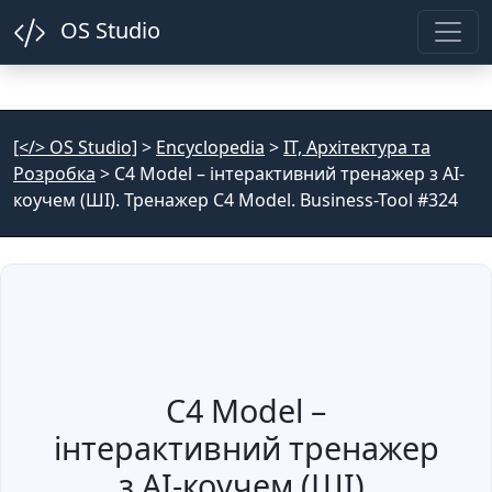
OS Studio
[</> OS Studio]
>
Encyclopedia
>
IT, Архітектура та
Розробка
>
C4 Model – інтерактивний тренажер з AI-
коучем (ШІ). Тренажер C4 Model. Business-Tool #324
C4 Model –
інтерактивний тренажер
з AI-коучем (ШІ).