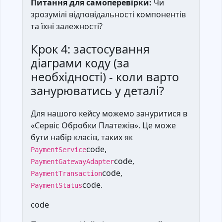
Питання для самоперевірки:
Чи
зрозумілі відповідальності компонентів
та їхні залежності?
Крок 4: застосування
діаграми коду (за
необхідності) - коли варто
занурюватись у деталі?
Для нашого кейсу можемо зануритися в
«Сервіс Обробки Платежів». Це може
бути набір класів, таких як
code,
PaymentService
code,
PaymentGatewayAdapter
code,
PaymentTransaction
code.
PaymentStatus
code