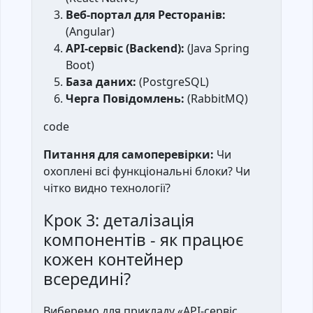
Веб-портал для Ресторанів:
(Angular)
API-сервіс (Backend):
(Java Spring
Boot)
База даних:
(PostgreSQL)
Черга Повідомлень:
(RabbitMQ)
code
Питання для самоперевірки:
Чи
охоплені всі функціональні блоки? Чи
чітко видно технології?
Крок 3: деталізація
компонентів - як працює
кожен контейнер
всередині?
Виберемо для прикладу «API-сервіс