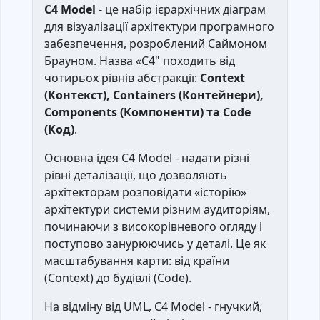
C4 Model
- це набір ієрархічних діаграм
для візуалізації архітектури програмного
забезпечення, розроблений Саймоном
Брауном. Назва «C4" походить від
чотирьох рівнів абстракції:
Context
(Контекст), Containers (Контейнери),
Components (Компоненти) та Code
(Код)
.
Основна ідея C4 Model - надати різні
рівні деталізації, що дозволяють
архітекторам розповідати «історію»
архітектури системи різним аудиторіям,
починаючи з високорівневого огляду і
поступово занурюючись у деталі. Це як
масштабування карти: від країни
(Context) до будівлі (Code).
На відміну від UML, C4 Model - гнучкий,