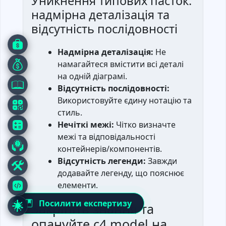
Уникнення типових пасток:
надмірна деталізація та
відсутність послідовності
Надмірна деталізація:
Не
намагайтеся вмістити всі деталі
на одній діаграмі.
Відсутність послідовності:
Використовуйте єдину нотацію та
стиль.
Нечіткі межі:
Чітко визначте
межі та відповідальності
контейнерів/компонентів.
Відсутність легенди:
Завжди
додавайте легенду, що пояснює
елементи.
Посилити експертизу
Закріпіть знання та
опануйте c4 model на