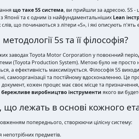
тання
що таке 5S система
, ви прийшли за адресою. 5S - 
з Японії та є одним із найфундаментальніших
Lean інст
 слів, що починаються з літери «S», і які описують п'ять 
методології 5s та її філософія?
ких заводах Toyota Motor Corporation у повоєнний пері
теми (Toyota Production System). Метою було не просто н
ься, а ефективність максимізується. Філософія 5S виход
ні, самоорганізації та постійному вдосконаленню. Це п
н документ, кожен процес має своє місце та призначення,
о
бережливе виробництво інструменти
якого ви будет
 що лежать в основі кожного ета
одовженням попереднього, створюючи цілісну систему:
 непотрібних предметів.