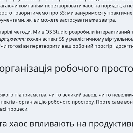
магаючи компаніям перетворювати хаос на порядок, а не
просто говоритимемо про 5S; ми зануримося у практичне
ументами, які ви можете застосувати вже завтра.
астарілі методи. Ми в OS Studio розробили інтерактивний 
дпрацювати
кожен аспект 5S у реалістичному віртуально
 Чи готові ви перетворити ваш робочий простір і досягти
організація робочого прост
якого підприємства, чи то великий завод, чи то невелик
пектів - організацію робочого простору. Проте саме во
всі процеси.
та хаос впливають на продуктивн