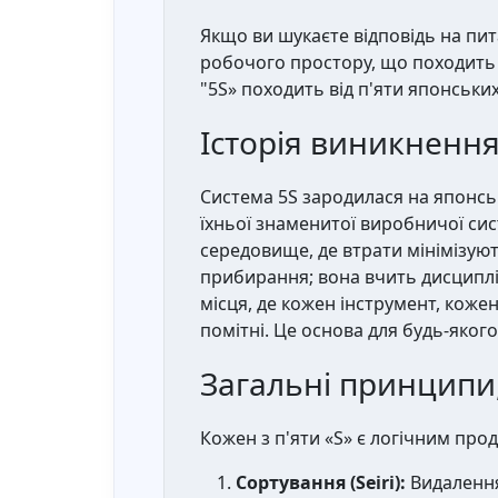
Якщо ви шукаєте відповідь на пи
робочого простору, що походить 
"5S» походить від п'яти японських
Історія виникнення 
Система 5S зародилася на японсь
їхньої знаменитої виробничої сис
середовище, де втрати мінімізуют
прибирання; вона вчить дисциплі
місця, де кожен інструмент, коже
помітні. Це основа для будь-яког
Загальні принципи,
Кожен з п'яти «S» є логічним пр
Сортування (Seiri):
Видалення