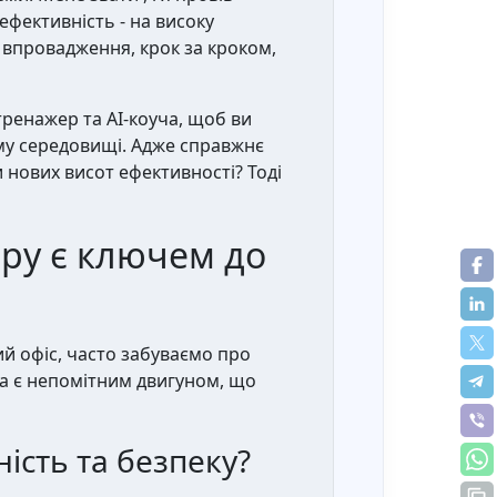
ефективність - на високу
 впровадження, крок за кроком,
тренажер та AI-коуча, щоб ви
му середовищі. Адже справжнє
 нових висот ефективності? Тоді
ору є ключем до
ий офіс, часто забуваємо про
на є непомітним двигуном, що
ість та безпеку?