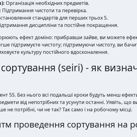
):
Організація необхідних предметів.
:
Підтримання чистоти та перевірка.
становлення стандартів для перших трьох S.
ідтримання дисципліни та постійне покращення.
орюють ефект доміно: прибравши зайве, ви можете ефек
егше підтримуєте чистоту; підтримуючи чистоту, ви бач
иховуєте культуру постійного вдосконалення.
сортування (seiri) - як визна
амент 5S. Без нього всі подальші кроки будуть менш ефе
редмети від непотрібних та усунути останні. Уявіть, що ви
ше не потрібні, чи не так? Так само і на робочому місці.
тм проведення сортування на р