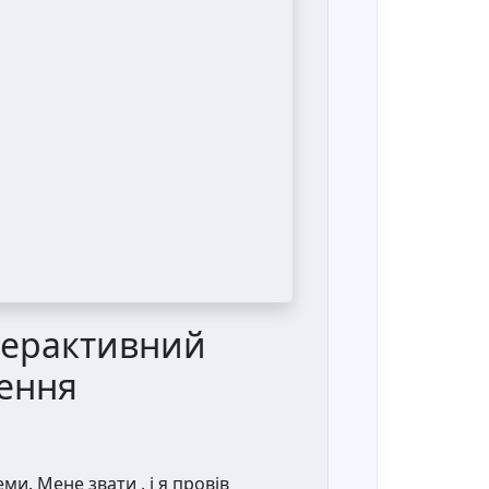
нтерактивний
щення
и. Мене звати , і я провів