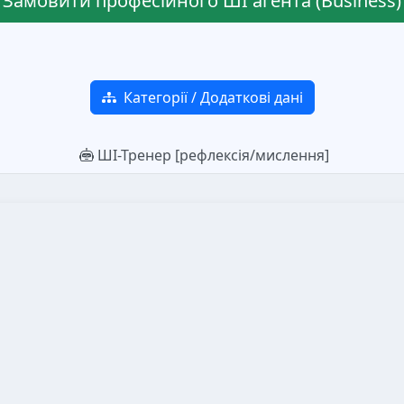
Замовити професійного ШІ агента (Business)
Категорії / Додаткові дані
ШІ-Тренер [рефлексія/мислення]