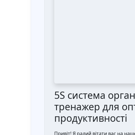
5S система орган
тренажер для опт
продуктивності
Привіт! Я радий вітати вас на на