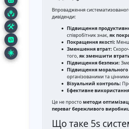
Впровадження систематизованого п
дивіденди:
Підвищення продуктивно
співробітник знає,
як покр
Покращення якості:
Менше
Зменшення втрат:
Скороче
того,
як зменшити втрати
Підвищення безпеки:
Зме
Підвищення морального 
організованими та цінними
Візуальний контроль:
Про
Ефективне використання
Це не просто
методи оптимізаці
переваг бережливого виробни
Що таке 5s систе