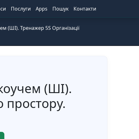
іси
Послуги
Apps
Пошук
Контакти
ем (ШІ). Тренажер 5S Організації
коучем (ШІ).
о простору.