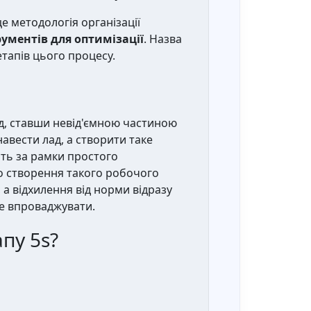
це методологія організації
рументів для оптимізації
. Назва
етапів цього процесу.
од, ставши невід'ємною частиною
авести лад, а створити таке
ить за рамки простого
ро створення такого робочого
 а відхилення від норми відразу
е впроваджувати.
пу 5s?