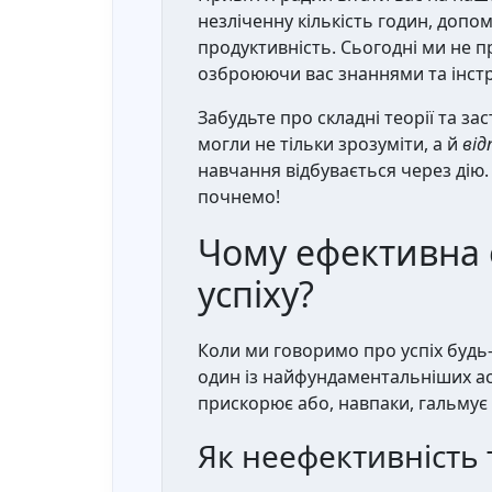
незліченну кількість годин, допо
продуктивність. Сьогодні ми не 
озброюючи вас знаннями та інстр
Забудьте про складні теорії та з
могли не тільки зрозуміти, а й
ві
навчання відбувається через дію.
почнемо!
Чому ефективна 
успіху?
Коли ми говоримо про успіх будь-
один із найфундаментальніших ас
прискорює або, навпаки, гальмує 
Як неефективність 