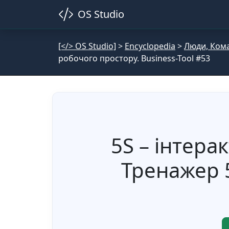
OS Studio
[</> OS Studio]
>
Encyclopedia
>
Люди, Кома
робочого простору. Business-Tool #53
5S – інтера
Тренажер 5