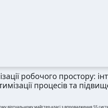
ізації робочого простору: і
имізації процесів та підви
шому віртуальному майстер-класі з впровадження 5S систем