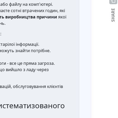
 або файлу на комп'ютері.
маєте сотні втрачених годин, які
SHARE
ть виробництва причини
якої
нь.
:
арілої інформації.
можуть знайти потрібне.
оги - все це пряма загроза.
що вийшло з ладу через
ацій, обслуговування клієнтів
систематизованого