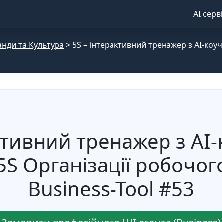
AI серв
нди та Культура
>
5S – інтерактивний тренажер з AI-коуч
ктивний тренажер з AI-
S Організації робочог
Business-Tool #53