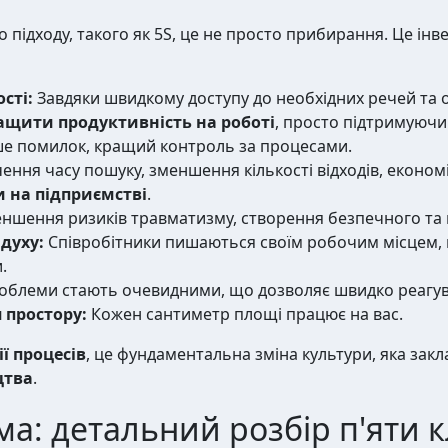
ідходу, такого як 5S, це не просто прибирання. Це інве
сті:
Завдяки швидкому доступу до необхідних речей та
ащити продуктивність на роботі
, просто підтримуючи
 помилок, кращий контроль за процесами.
ння часу пошуку, зменшення кількості відходів, економ
 на підприємстві
.
ншення ризиків травматизму, створення безпечного та
духу:
Співробітники пишаються своїм робочим місцем, 
.
блеми стають очевидними, що дозволяє швидко реагува
 простору:
Кожен сантиметр площі працює на вас.
ї процесів
, це фундаментальна зміна культури, яка зак
цтва
.
ма: детальний розбір п'яти 