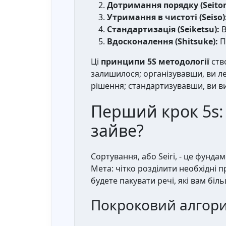
Дотримання порядку (Seiton
Утримання в чистоті (Seiso)
Стандартизація (Seiketsu):
В
Вдосконалення (Shitsuke):
П
Ці
принципи 5S методології
ств
залишилося; організувавши, ви л
рішення; стандартизувавши, ви в
Перший крок 5s: 
зайве?
Сортування, або Seiri, - це фунд
Мета: чітко розділити необхідні п
будете пакувати речі, які вам біль
Покроковий алгори