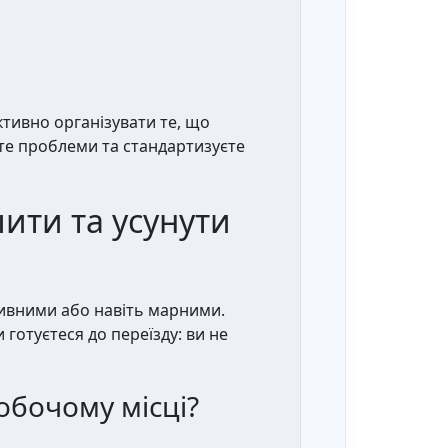
тивно організувати те, що
ите проблеми та стандартизуєте
чити та усунути
ктивними або навіть марними.
 готуєтеся до переїзду: ви не
обочому місці?