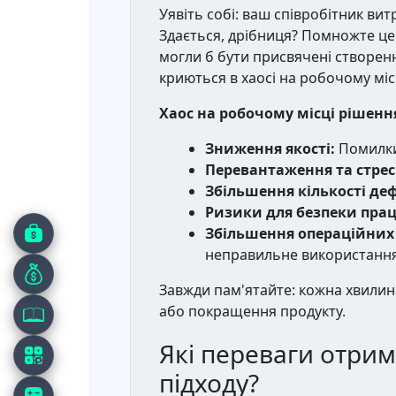
Уявіть собі: ваш співробітник ви
Здається, дрібниця? Помножте це н
могли б бути присвячені створенн
криються в хаосі на робочому міс
Хаос на робочому місці рішенн
Зниження якості:
Помилки 
Перевантаження та стрес
Збільшення кількості деф
Ризики для безпеки прац
Збільшення операційних
неправильне використання
Завжди пам'ятайте: кожна хвилина
або покращення продукту.
Які переваги отри
підходу?