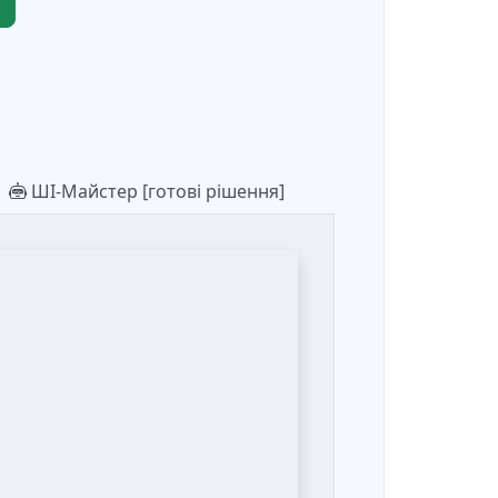
ШІ-Майстер [готові рішення]