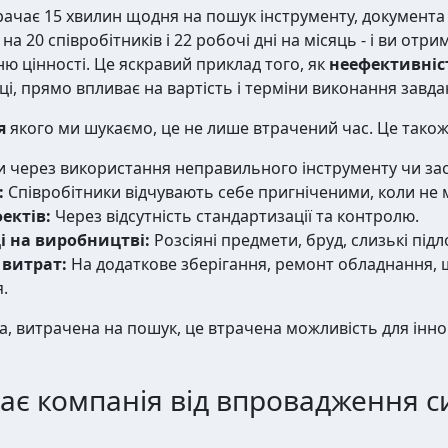
трачає 15 хвилин щодня на пошук інструменту, документа
а 20 співробітників і 22 робочі дні на місяць - і ви отри
ю цінності. Це яскравий приклад того, як
неефективніс
ці, прямо впливає на вартість і терміни виконання завда
я
якого ми шукаємо, це не лише втрачений час. Це також
через використання неправильного інструменту чи заст
:
Співробітники відчувають себе пригніченими, коли не 
ектів:
Через відсутність стандартизації та контролю.
і на виробництві:
Розсіяні предмети, бруд, слизькі підл
 витрат:
На додаткове зберігання, ремонт обладнання, 
.
, витрачена на пошук, це втрачена можливість для іннов
має компанія від впровадження 