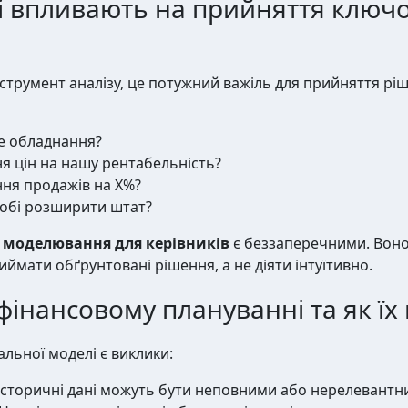
лі впливають на прийняття ключ
інструмент аналізу, це потужний важіль для прийняття ріш
ве обладнання?
я цін на нашу рентабельність?
іння продажів на X%?
обі розширити штат?
 моделювання для керівників
є беззаперечними. Воно
иймати обґрунтовані рішення, а не діяти інтуїтивно.
фінансовому плануванні та як їх
альної моделі є виклики:
сторичні дані можуть бути неповними або нерелевантн