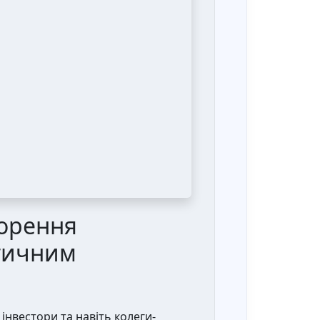
ворення
ктичним
 інвестори та навіть колеги-