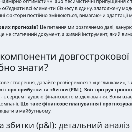
Надмірно оптимістичні або песимістичні припущення с
об'єднати всі елементи бізнесу в єдину, злагоджену мод
ні фактори постійно змінюються, вимагаючи адаптації м
ових прогнозів?
Це питання ми розглянемо далі, занурю
 це не статичний документ, а живий інструмент, який ви
компоненти довгострокової 
бно знати?
ве створення, давайте розберемося з «цеглинками», з я
віт про прибутки та збитки (P&L), Звіт про рух грошо
- є серцем і душею фінансового моделювання. Вони вза
компанії.
Що таке фінансове планування і прогнозува
глядати в майбутньому.
а збитки (p&l): детальний аналіз