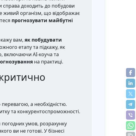
и справа доходить до побудови
це живий організм, що відображає
єтеся
прогнозувати майбутні
окажу вам,
як побудувати
ожного етапу та підкажу, як
o, включаючи AI-коуча та
рогнозування
на практиці.
 критично
 перевагою, а необхідністю.
витку та конкурентоспроможності.
я погодних умов, розрахунку
ого ви не готові. У бізнесі