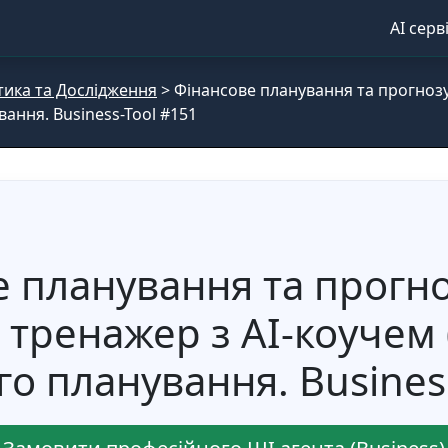
AI серв
ітика та Дослідження
>
Фінансове планування та прогнозу
ання. Business-Tool #151
 планування та прогн
 тренажер з AI-коучем 
о планування. Busines