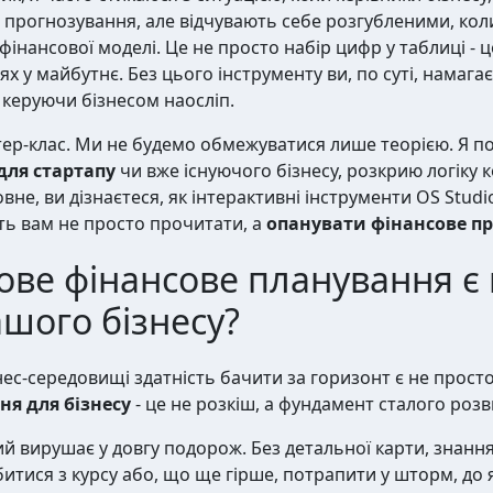
 прогнозування, але відчувають себе розгубленими, кол
фінансової моделі. Це не просто набір цифр у таблиці - 
ях у майбутнє. Без цього інструменту ви, по суті, намага
, керуючи бізнесом наосліп.
тер-клас. Ми не будемо обмежуватися лише теорією. Я п
для стартапу
чи вже існуючого бізнесу, розкрию логіку к
вне, ви дізнаєтеся, як інтерактивні інструменти OS Studi
ь вам не просто прочитати, а
опанувати фінансове п
ове фінансове планування є
шого бізнесу?
с-середовищі здатність бачити за горизонт є не просто
я для бізнесу
- це не розкіш, а фундамент сталого роз
кий вирушає у довгу подорож. Без детальної карти, знанн
битися з курсу або, що ще гірше, потрапити у шторм, до як