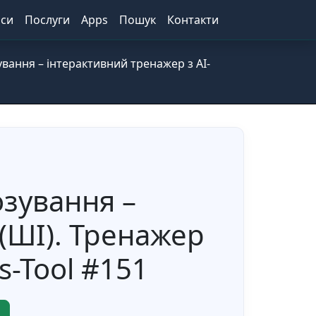
іси
Послуги
Apps
Пошук
Контакти
вання – інтерактивний тренажер з AI-
озування –
(ШІ). Тренажер
s-Tool #151