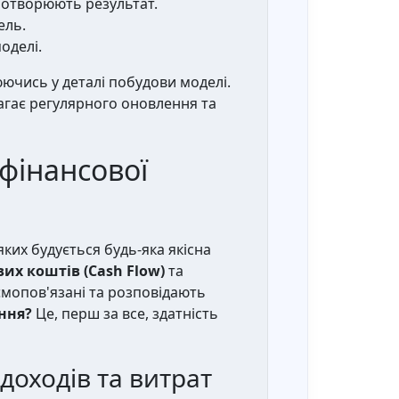
потворюють результат.
ель.
оделі.
ючись у деталі побудови моделі.
магає регулярного оновлення та
фінансової
ких будується будь-яка якісна
вих коштів (Cash Flow)
та
ємопов'язані та розповідають
ння?
Це, перш за все, здатність
 доходів та витрат