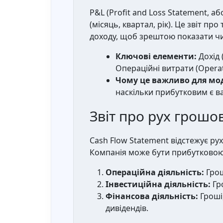
P&L (Profit and Loss Statement, а
(місяць, квартал, рік). Це звіт пр
доходу, щоб зрештою показати чи
Ключові елементи:
Дохід 
Операційні витрати (Operat
Чому це важливо для мод
наскільки прибутковим є в
Звіт про рух грошов
Cash Flow Statement відстежує ру
Компанія може бути прибутковою, 
Операційна діяльність:
Грош
Інвестиційна діяльність:
Гро
Фінансова діяльність:
Гроші,
дивідендів.