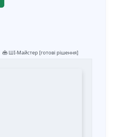
ШІ-Майстер [готові рішення]