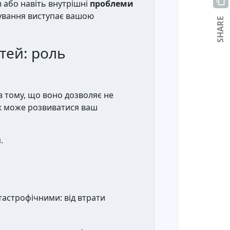
 або навіть внутрішні
проблеми
нування виступає вашою
SHARE
тей: роль
в тому, що воно дозволяє не
як може розвиватися ваш
.
астрофічними: від втрати