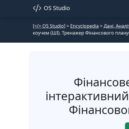
OS Studio
[</> OS Studio]
>
Encyclopedia
>
Дані, Анал
коучем (ШІ). Тренажер Фінансового планув
Фінансове
інтерактивний
Фінансовог