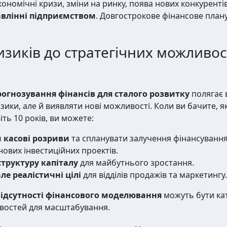
номічні кризи, зміни на ринку, поява нових конкурентів
авлінні підприємством
. Довгострокове фінансове пла
изиків до стратегічних можливос
огнозування фінансів для сталого розвитку
полягає 
зики, але й виявляти нові можливості. Коли ви бачите, 
іть 10 років, ви можете:
 касові розриви
та спланувати залучення фінансування
нових інвестиційних проектів.
труктуру капіталу
для майбутнього зростання.
е реалістичні цілі
для відділів продажів та маркетингу.
відсутності фінансового моделювання
можуть бути кат
ивостей для масштабування.