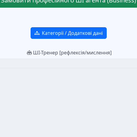
Замовити професійного ШІ агента (Business)
Категорії / Додаткові дані
ШІ-Тренер [рефлексія/мислення]