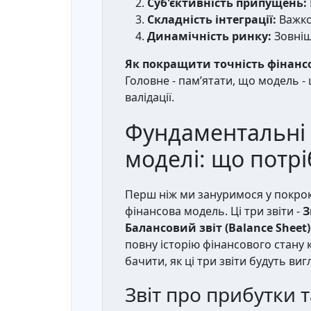
Суб'єктивність припущень:
Складність інтеграції:
Важко 
Динамічність ринку:
Зовніш
Як покращити точність фінанс
Головне - пам’ятати, що модель -
валідації.
Фундаментальні 
моделі: що потрі
Перш ніж ми зануримося у покроко
фінансова модель. Ці три звіти -
З
Балансовий звіт (Balance Sheet)
повну історію фінансового стану 
бачити, як ці три звіти будуть ви
Звіт про прибутки т