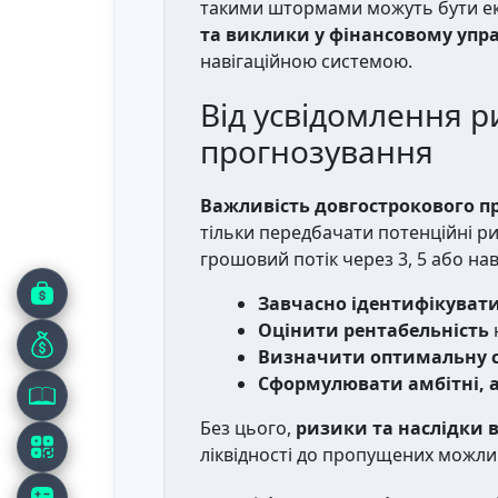
такими штормами можуть бути еко
та виклики у фінансовому упр
навігаційною системою.
Від усвідомлення р
прогнозування
Важливість довгострокового пр
тільки передбачати потенційні ри
грошовий потік через 3, 5 або нав
Завчасно ідентифікувати
Оцінити рентабельність
Визначити оптимальну с
Сформулювати амбітні, ал
Без цього,
ризики та наслідки 
ліквідності до пропущених можл