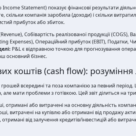
бо Income Statement) показує фінансові результати діяльн
о те, скільки компанія заробила (доходи) і скільки витра
стий прибуток або збиток.
(Revenue), Собівартість реалізованої продукції (COGS), Ва
ing Expenses), Операційний прибуток (EBIT), Податки, Чи
елі:
P&L є відправною точкою для прогнозування операці
аш основний бізнес.
их коштів (cash flow): розуміння 
х грошей всередині та поза компанією за певний період. 
але мати проблеми з готівкою. Цей звіт ділиться на три 
і, отримані або витрачені на основну діяльність компанії
ші, витрачені на купівлю або отримані від продажу акти
 отримані від залучення кредитів/інвестицій або витрач