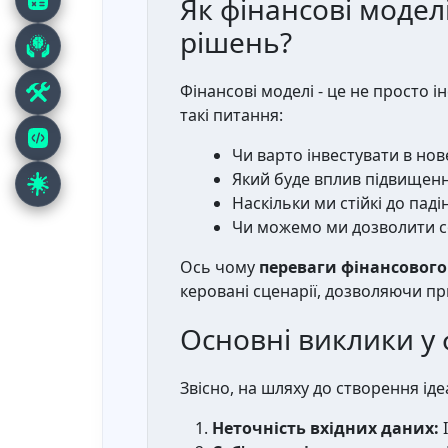
Як фінансові моде
рішень?
Фінансові моделі - це не просто 
такі питання:
Чи варто інвестувати в но
Який буде вплив підвищенн
Наскільки ми стійкі до пад
Чи можемо ми дозволити с
Ось чому
переваги фінансового
керовані сценарії, дозволяючи пр
Основні виклики у 
Звісно, на шляху до створення іде
Неточність вхідних даних:
І