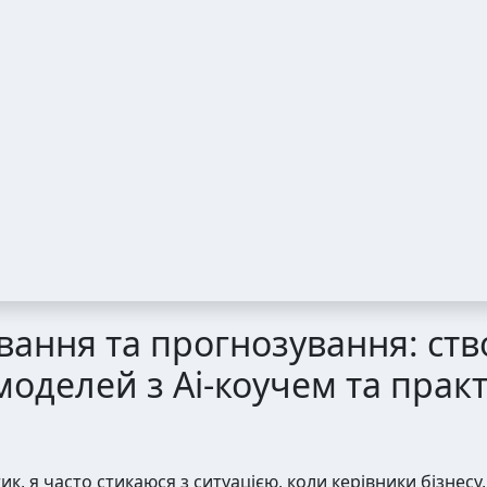
вання та прогнозування: ст
моделей з Ai-коучем та пра
к, я часто стикаюся з ситуацією, коли керівники бізнесу,