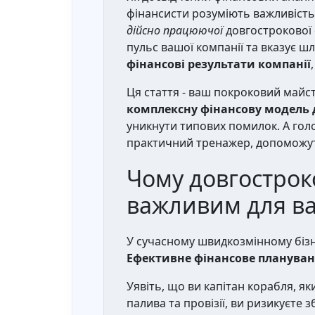
фінансисти розуміють важливість
дійсно працюючої
довгострокової 
пульс вашої компанії та вказує шл
фінансові результати компанії
Ця стаття - ваш покроковий майс
комплексну фінансову модель 
уникнути типових помилок. А голо
практичний тренажер, допоможут
Чому довгострок
важливим для ва
У сучасному швидкозмінному бізне
Ефективне фінансове плануванн
Уявіть, що ви капітан корабля, я
палива та провізії, ви ризикуєте з