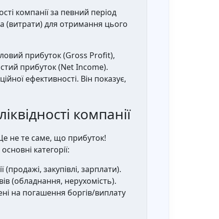
ості компанії за певний період
тила (витрати) для отримання цього
ловий прибуток (Gross Profit),
стий прибуток (Net Income).
йної ефективності. Він показує,
ліквідності компанії
Це не те саме, що прибуток!
основні категорії:
 (продажі, закупівлі, зарплати).
вів (обладнання, нерухомість).
ені на погашення боргів/виплату