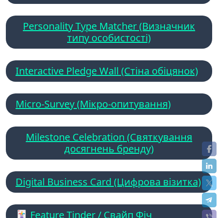
Personality Type Matcher (Визначник
типу особистості)
Interactive Pledge Wall (Стіна обіцянок)
Micro-Survey (Мікро-опитування)
Milestone Celebration (Святкування
досягнень бренду)
Digital Business Card (Цифрова візитка)
🃏 Feature Tinder / Свайп Фіч