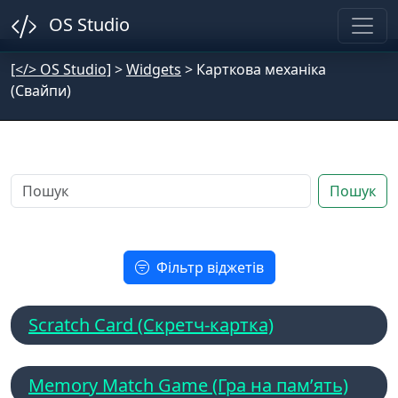
OS Studio
[</> OS Studio]
>
Widgets
>
Карткова механіка
(Свайпи)
Пошук
Фільтр віджетів
Scratch Card (Скретч-картка)
Memory Match Game (Гра на пам’ять)