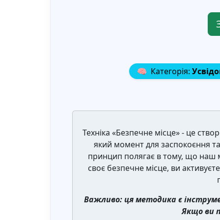
🧠
Категорія:
Усвідо
Техніка «Безпечне місце» - це ство
який момент для заспокоєння та
принцип полягає в тому, що наш мо
своє безпечне місце, ви активуєт
Важливо: ця методика є інструм
Якщо ви 