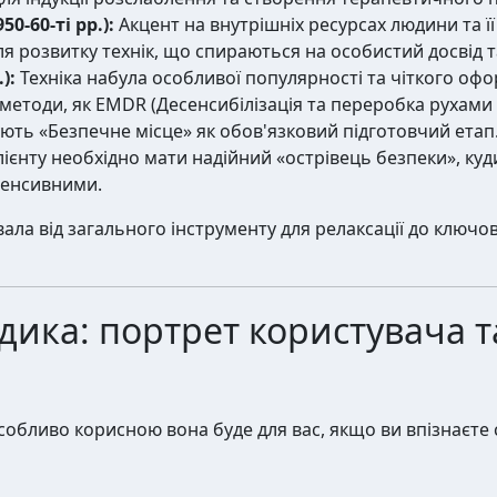
0-60-ті рр.):
Акцент на внутрішніх ресурсах людини та її
я розвитку технік, що спираються на особистий досвід та
):
Техніка набула особливої популярності та чіткого оф
методи, як EMDR (Десенсибілізація та переробка рухами
ють «Безпечне місце» як обов'язковий підготовчий етап.
єнту необхідно мати надійний «острівець безпеки», куд
тенсивними.
ала від загального інструменту для релаксації до ключово
дика: портрет користувача т
особливо корисною вона буде для вас, якщо ви впізнаєте 