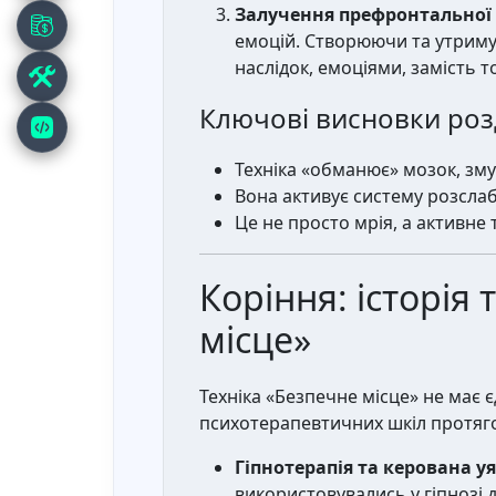
Залучення префронтальної 
емоцій. Створюючи та утримую
наслідок, емоціями, замість 
Ключові висновки розд
Техніка «обманює» мозок, зму
Вона активує систему розслаб
Це не просто мрія, а активне
Коріння: історія
місце»
Техніка «Безпечне місце» не має є
психотерапевтичних шкіл протягом
Гіпнотерапія та керована уя
використовувались у гіпнозі 