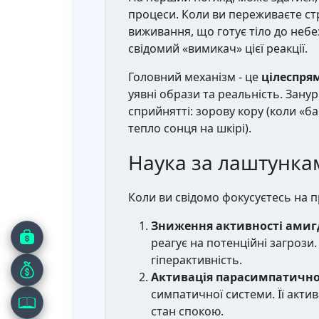
процеси. Коли ви переживаєте ст
виживання, що готує тіло до небе
свідомий «вимикач» цієї реакції.
Головний механізм - це
цілеспрям
уявні образи та реальність. Зану
сприйнятті: зорову кору (коли «б
тепло сонця на шкірі).
Наука за лаштунка
Коли ви свідомо фокусуєтесь на п
Зниження активності амиг
реагує на потенційні загрози.
гіперактивність.
Активація парасимпатичної
симпатичної системи. Її акти
стан спокою.