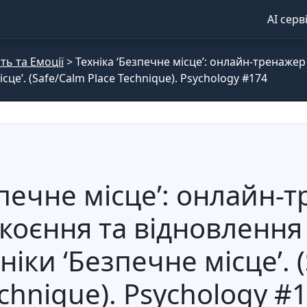
AI серв
ть та Емоції
>
Техніка ‘Безпечне місце’: онлайн-тренаже
сце’. (Safe/Calm Place Technique). Psychology #174
зпечне місце’: онлайн-
коєння та відновлення
іки ‘Безпечне місце’. 
chnique). Psychology #