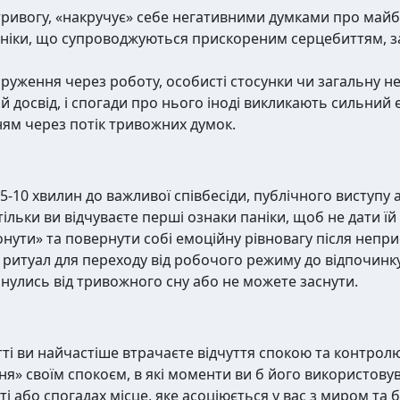
тривогу, «накручує» себе негативними думками про майб
ніки, що супроводжуються прискореним серцебиттям, з
руження через роботу, особисті стосунки чи загальну н
досвід, і спогади про нього іноді викликають сильний е
ням через потік тривожних думок.
5-10 хвилин до важливої співбесіди, публічного виступу 
тільки ви відчуваєте перші ознаки паніки, щоб не дати їй
ути» та повернути собі емоційну рівновагу після непр
 ритуал для переходу від робочого режиму до відпочинку
улись від тривожного сну або не можете заснути.
тті ви найчастіше втрачаєте відчуття спокою та контрол
ння» своїм спокоєм, в які моменти ви б його використову
і або спогадах місце, яке асоціюється у вас з миром та