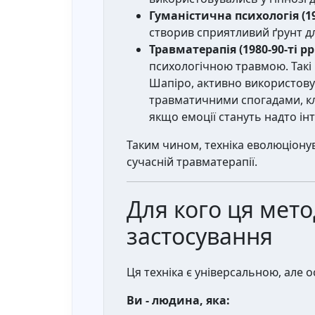
Гуманістична психологія (195
створив сприятливий ґрунт дл
Травматерапія (1980-90-ті рр.
психологічною травмою. Такі 
Шапіро, активно використову
травматичними спогадами, клі
якщо емоції стануть надто ін
Таким чином, техніка еволюціонув
сучасній травматерапії.
Для кого ця мето
застосування
Ця техніка є універсальною, але 
Ви - людина, яка: