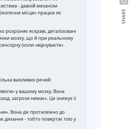
истема - давній механізм
SHARE
«Безпечне місце» працює як
ко розрізняє яскраві, деталізовані
ілянки мозку, що й при реальному
осенсорну (коли «відчуваєте»
кілька важливих речей:
ривоги» у вашому мозку. Вона
разд, загрози немає». Це знижує її
ня». Вона діє протилежно до
є дихання - тобто повертає тіло у