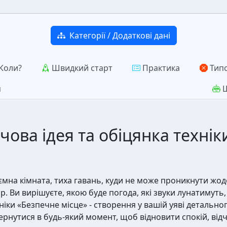
Категорії / Додаткові дані
Коли?
Швидкий старт
Практика
Типо
я
Ш
ова ідея та обіцянка технік
таємна кімната, тиха гавань, куди не може проникнути жо
ар. Ви вирішуєте, якою буде погода, які звуки лунатимут
хніки «Безпечне місце» - створення у вашій уяві детальн
ернутися в будь-який момент, щоб відновити спокій, відч