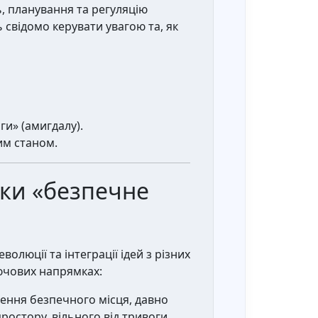
, планування та регуляцію
 свідомо керувати увагою та, як
ги» (амигдалу).
им станом.
іки «безпечне
олюції та інтеграції ідей з різних
лючових напрямках:
рення безпечного місця, давно
ростору, вільного від тривоги.