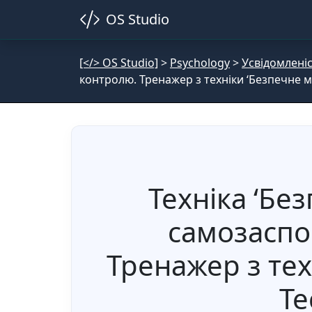
OS Studio
[</> OS Studio]
>
Psychology
>
Усвідомленіс
контролю. Тренажер з техніки ‘Безпечне мі
Техніка ‘Бе
самозаспо
Тренажер з техн
Te