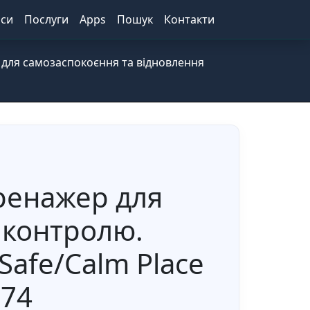
іси
Послуги
Apps
Пошук
Контакти
р для самозаспокоєння та відновлення
тренажер для
 контролю.
(Safe/Calm Place
174