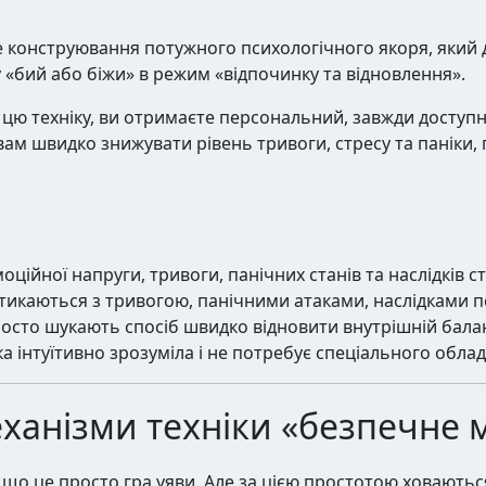
ме конструювання потужного психологічного якоря, який 
«бий або біжи» в режим «відпочинку та відновлення».
ю техніку, ви отримаєте персональний, завжди доступн
ам швидко знижувати рівень тривоги, стресу та паніки, 
ійної напруги, тривоги, панічних станів та наслідків ст
тикаються з тривогою, панічними атаками, наслідками п
росто шукають спосіб швидко відновити внутрішній бала
ка інтуїтивно зрозуміла і не потребує спеціального обла
ханізми техніки «безпечне 
що це просто гра уяви. Але за цією простотою ховаютьс