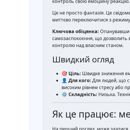
контроль свою емоційну реакцію.
Це не просто фантазія. Це свідо
миттєво переключитися з режиму 
Ключова обіцянка:
Опанувавши ц
самозаспокоєння, що дозволить в
контролю над власним станом.
Швидкий огляд
🎯 Ціль:
Швидке зниження емоц
👤 Для кого:
Для людей, що с
високим рівнем стресу або п
⚙️ Складність:
Низька. Техні
Як це працює: ме
На перший погляд, може здатися, 