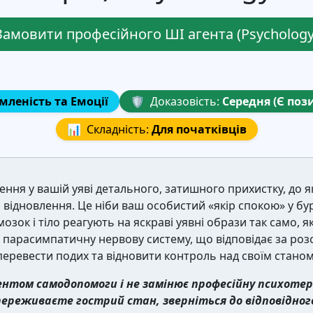
Замовити професійного ШІ агента (Psychology
мленість та Емоції
🛡️
Доказовість:
Середня (Є поз
📊
Складність:
Для початківців
рення у вашій уяві детального, затишного прихистку, до 
 відновлення. Це ніби ваш особистий «якір спокою» у б
зок і тіло реагують на яскраві уявні образи так само, як
е парасимпатичну нервову систему, що відповідає за розс
перевести подих та відновити контроль над своїм станом
ентом самодопомоги і не замінює професійну психотер
переживаєте гострий стан, зверніться до відповідного