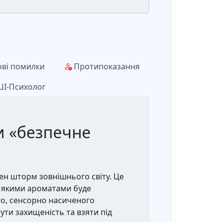
ві помилки
Протипоказання
І-Психолог
и «безпечне
ден шторм зовнішнього світу. Це
ь, якими ароматами буде
ого, сенсорно насиченого
ути захищеність та взяти під