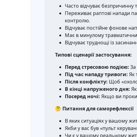
Часто відчуває безпричинну 
Переживає раптові напади па
контролю.
Відчуває постійне фонове нап
Має в минулому травматичний 
Відчуває труднощі із засинан
Типові сценарії застосування:
Перед стресовою подією:
За 
Під час нападу тривоги:
Як 
Після конфлікту:
Щоб «охолон
В кінці напруженого дня:
Як
Посеред ночі:
Якщо ви прокин
🤔
Питання для саморефлексії
В яких ситуаціях у вашому жи
Якби у вас був «пульт керува
Чи є у вашому реальному житт