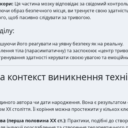
кори:
Ця частина мозку відповідає за свідомий контроль
чи образ безпечного місця, ви тренуєте свою здатність
того, щоб пасивно слідувати за тривогою.
ілу:
шуючи його реагувати на уявну безпеку як на реальну.
лення тіла (парасимпатичну) та заспокоює «центр триво
 тренування здатності керувати своєю увагою та емоційн
 та контекст виникнення техн
диного автора чи дати народження. Вона є результатом ев
 XX століття. Її коріння можна простежити у кількох к
ва (перша половина XX ст.):
Практики, подібні до ство
для індукції розслаблення та створення терапевтичного п