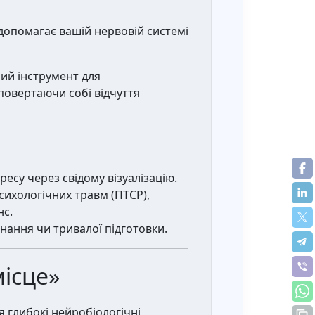
допомагає вашій нервовій системі
ий інструмент для
повертаючи собі відчуття
ресу через свідому візуалізацію.
сихологічних травм (ПТСР),
нс.
днання чи тривалої підготовки.
місце»
я глибокі нейробіологічні