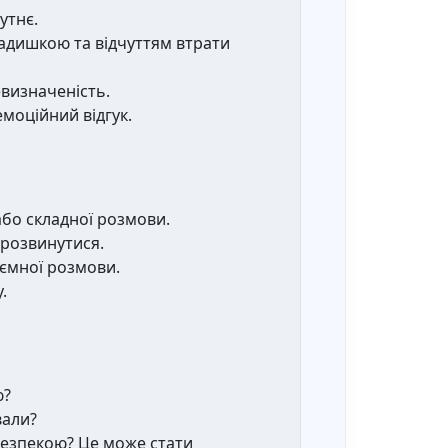
утнє.
адишкою та відчуттям втрати
евизначеність.
моційний відгук.
або складної розмови.
 розвинутися.
иємної розмови.
.
ю?
вали?
 безпекою? Це може стати