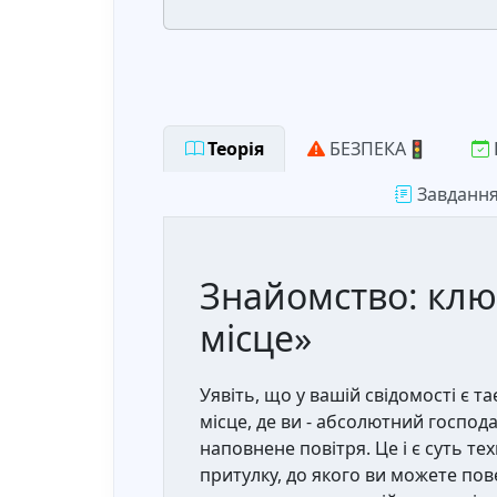
Теорія
БЕЗПЕКА🚦
Завданн
Знайомство: ключ
місце»
Уявіть, що у вашій свідомості є 
місце, де ви - абсолютний господ
наповнене повітря. Це і є суть те
притулку, до якого ви можете пов