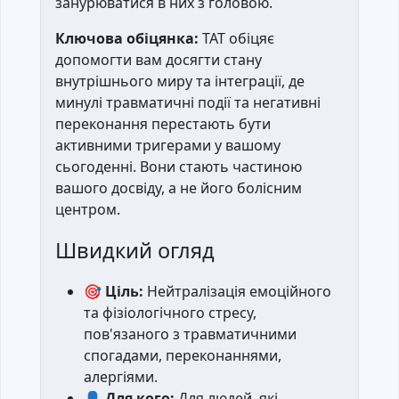
занурюватися в них з головою.
Ключова обіцянка:
TAT обіцяє
допомогти вам досягти стану
внутрішнього миру та інтеграції, де
минулі травматичні події та негативні
переконання перестають бути
активними тригерами у вашому
сьогоденні. Вони стають частиною
вашого досвіду, а не його болісним
центром.
Швидкий огляд
🎯 Ціль:
Нейтралізація емоційного
та фізіологічного стресу,
пов'язаного з травматичними
спогадами, переконаннями,
алергіями.
👤 Для кого:
Для людей, які