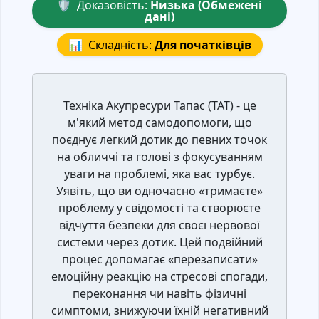
🛡️
Доказовість:
Низька (Обмежені
дані)
📊
Складність:
Для початківців
Техніка Акупресури Тапас (ТАТ) - це
м'який метод самодопомоги, що
поєднує легкий дотик до певних точок
на обличчі та голові з фокусуванням
уваги на проблемі, яка вас турбує.
Уявіть, що ви одночасно «тримаєте»
проблему у свідомості та створюєте
відчуття безпеки для своєї нервової
системи через дотик. Цей подвійний
процес допомагає «перезаписати»
емоційну реакцію на стресові спогади,
переконання чи навіть фізичні
симптоми, знижуючи їхній негативний