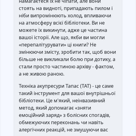
намагаєтеся їх не чіпати, але вони
стоять на видноті, припадають пилом і
ніби випромінюють холод, впливаючи
на атмосферу всієї бібліотеки. Ви не
можете їх викинути, адже це частина
вашої історії. Але що, якби ви могли
«перепалітурувати» ці книги? Не
змінюючи змісту, зробити так, щоб вони
більше не викликали болю при дотику, а
стали просто частиною архіву - фактом,
а не живою раною.
Техніка акупресури Тапас (TAT) - це саме
такий інструмент для вашої внутрішньої
бібліотеки. Це м'який, неінвазивний
метод, який допомагає «зняти
емоційний заряд» з болісних спогадів,
обмежуючих переконань чи навіть
алергічних реакцій, не змушуючи вас