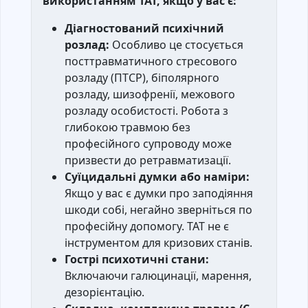
використанням ТАТ, якщо у вас є:
Діагностований психічний
розлад:
Особливо це стосується
посттравматичного стресового
розладу (ПТСР), біполярного
розладу, шизофренії, межового
розладу особистості. Робота з
глибокою травмою без
професійного супроводу може
призвести до ретравматизації.
Суїцидальні думки або наміри:
Якщо у вас є думки про заподіяння
шкоди собі, негайно зверніться по
професійну допомогу. ТАТ не є
інструментом для кризових станів.
Гострі психотичні стани:
Включаючи галюцинації, марення,
дезорієнтацію.