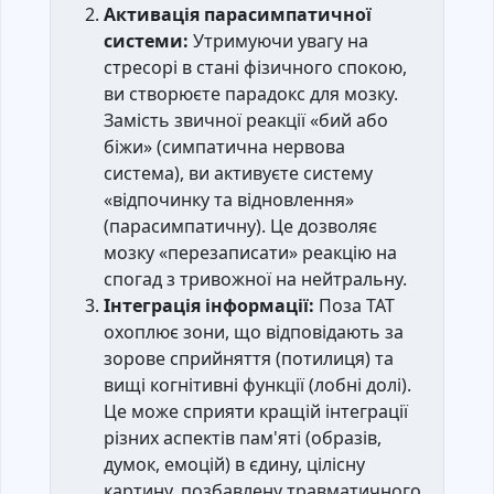
Активація парасимпатичної
системи:
Утримуючи увагу на
стресорі в стані фізичного спокою,
ви створюєте парадокс для мозку.
Замість звичної реакції «бий або
біжи» (симпатична нервова
система), ви активуєте систему
«відпочинку та відновлення»
(парасимпатичну). Це дозволяє
мозку «перезаписати» реакцію на
спогад з тривожної на нейтральну.
Інтеграція інформації:
Поза ТАТ
охоплює зони, що відповідають за
зорове сприйняття (потилиця) та
вищі когнітивні функції (лобні долі).
Це може сприяти кращій інтеграції
різних аспектів пам'яті (образів,
думок, емоцій) в єдину, цілісну
картину, позбавлену травматичного