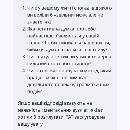
Чи є у вашому житті спогад, від якого
ви воліли б «звільнитися», але не
знаєте, як?
Яка негативна думка про себе
найчастіше з'являється у вашій
голові? Як би змінилося ваше життя,
якби ця думка втратила свою силу?
Чи є ситуації, яких ви уникаєте через
сильний страх або тривогу?
Чи готові ви спробувати метод, який
працює м'яко і не вимагає
детального переказу травматичних
подій?
Якщо ваші відповіді вказують на
наявність «ментальних вузлів», які ви
хотіли б розплутати, ТАТ заслуговує на
вашу увагу.