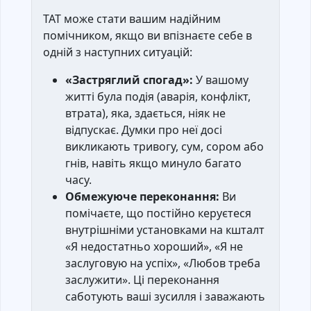
TAT може стати вашим надійним
помічником, якщо ви впізнаєте себе в
одній з наступних ситуацій:
«Застряглий спогад»:
У вашому
житті була подія (аварія, конфлікт,
втрата), яка, здається, ніяк не
відпускає. Думки про неї досі
викликають тривогу, сум, сором або
гнів, навіть якщо минуло багато
часу.
Обмежуюче переконання:
Ви
помічаєте, що постійно керуєтеся
внутрішніми установками на кшталт
«Я недостатньо хороший», «Я не
заслуговую на успіх», «Любов треба
заслужити». Ці переконання
саботують ваші зусилля і заважають