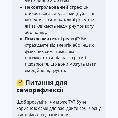
жити повним життям.
Неконтрольований стрес:
Ви
стикаєтеся з ситуаціями (публічні
виступи, іспити, важливі розмови),
які викликають надмірну тривогу
або паніку.
Психосоматичні реакції:
Ви
страждаєте від алергій або інших
фізичних симптомів, які
посилюються під час стресу, і
підозрюєте, що вони можуть мати
емоційне підґрунтя.
🤔
Питання для
саморефлексії
Щоб зрозуміти, чи може ТАТ бути
корисною саме для вас, дайте собі чесну
відповідь на ці запитання: