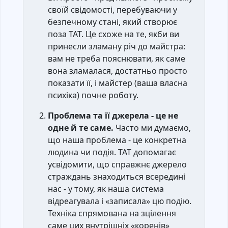
своїй свідомості, перебуваючи у
безпечному стані, який створює
поза ТАТ. Це схоже на те, якби ви
принесли зламану річ до майстра:
вам не треба пояснювати, як саме
вона зламалася, достатньо просто
показати її, і майстер (ваша власна
психіка) почне роботу.
Проблема та її джерела - це не
одне й те саме.
Часто ми думаємо,
що наша проблема - це конкретна
людина чи подія. ТАТ допомагає
усвідомити, що справжнє джерело
страждань знаходиться всередині
нас - у тому, як наша система
відреагувала і «записала» цю подію.
Техніка спрямована на зцілення
саме цих внутрішніх «коренів»