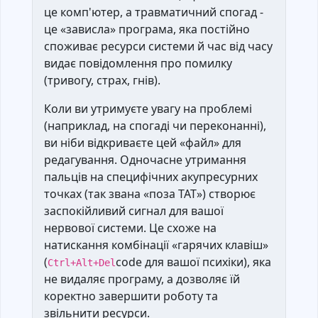
це комп'ютер, а травматичний спогад -
це «зависла» програма, яка постійно
споживає ресурси системи й час від часу
видає повідомлення про помилку
(тривогу, страх, гнів).
Коли ви утримуєте увагу на проблемі
(наприклад, на спогаді чи переконанні),
ви ніби відкриваєте цей «файл» для
редагування. Одночасне утримання
пальців на специфічних акупресурних
точках (так звана «поза ТАТ») створює
заспокійливий сигнал для вашої
нервової системи. Це схоже на
натискання комбінації «гарячих клавіш»
(
code для вашої психіки), яка
Ctrl+Alt+Del
не видаляє програму, а дозволяє їй
коректно завершити роботу та
звільнити ресурси.