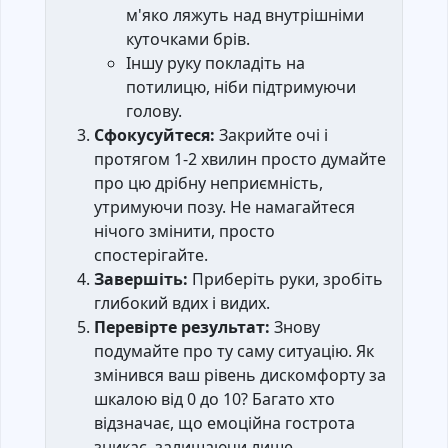
м'яко ляжуть над внутрішніми
куточками брів.
Іншу руку покладіть на
потилицю, ніби підтримуючи
голову.
Сфокусуйтеся:
Закрийте очі і
протягом 1-2 хвилин просто думайте
про цю дрібну неприємність,
утримуючи позу. Не намагайтеся
нічого змінити, просто
спостерігайте.
Завершіть:
Приберіть руки, зробіть
глибокий вдих і видих.
Перевірте результат:
Знову
подумайте про ту саму ситуацію. Як
змінився ваш рівень дискомфорту за
шкалою від 0 до 10? Багато хто
відзначає, що емоційна гострота
зникає, залишаючи лише