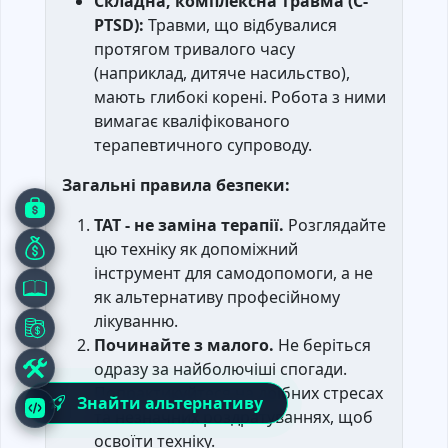
Складна, комплексна травма (C-
PTSD):
Травми, що відбувалися
протягом тривалого часу
(наприклад, дитяче насильство),
мають глибокі корені. Робота з ними
вимагає кваліфікованого
терапевтичного супроводу.
Загальні правила безпеки:
ТАТ - не заміна терапії.
Розглядайте
цю техніку як допоміжний
інструмент для самодопомоги, а не
як альтернативу професійному
лікуванню.
Починайте з малого.
Не беріться
одразу за найболючіші спогади.
Попрактикуйтеся на дрібних стресах
Знайти альтернативу
та незначних роздратуваннях, щоб
освоїти техніку.