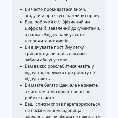
Ви часто прокидаєтеся вночі,
згадуючи про якусь важливу справу.
Ваш робочий стіл (фізичний чи
цифровий) завалений документами,
а папка «Вхідні» налічує сотні
непрочитаних листів.
Ви відчуваєте постійну легку
тривогу, що ви щось важливе
забули або упустили.
Вам важко розслабитися навіть у
відпустці, бо думки про роботу не
відпускають.
Ви маєте багато ідей, але не знаєте,
з чого почати, і врешті-решт не
робите нічого.
Ваші списки справ перетворюються
на нескінченні «кладовища
завдань», які ви ніколи не виконуєте.