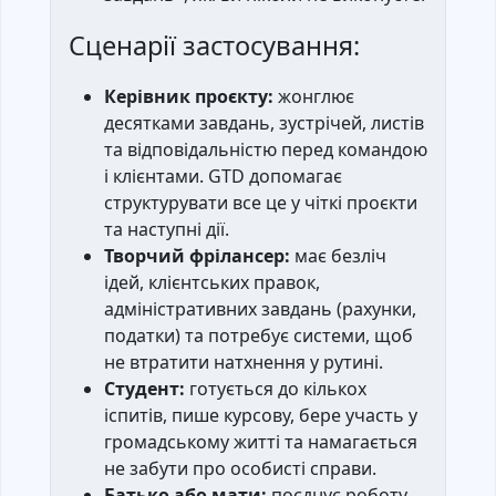
Сценарії застосування:
Керівник проєкту:
жонглює
десятками завдань, зустрічей, листів
та відповідальністю перед командою
і клієнтами. GTD допомагає
структурувати все це у чіткі проєкти
та наступні дії.
Творчий фрілансер:
має безліч
ідей, клієнтських правок,
адміністративних завдань (рахунки,
податки) та потребує системи, щоб
не втратити натхнення у рутині.
Студент:
готується до кількох
іспитів, пише курсову, бере участь у
громадському житті та намагається
не забути про особисті справи.
Батько або мати:
поєднує роботу,