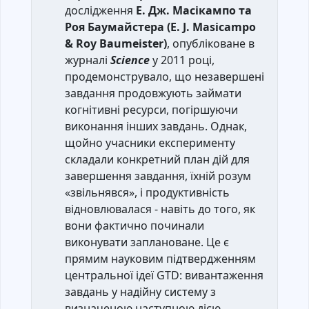
дослідження
Е. Дж. Масікампо та
Роя Баумайстера (E. J. Masicampo
& Roy Baumeister)
, опубліковане в
журналі
Science
у 2011 році,
продемонструвало, що незавершені
завдання продовжують займати
когнітивні ресурси, погіршуючи
виконання інших завдань. Однак,
щойно учасники експерименту
складали конкретний план дій для
завершення завдання, їхній розум
«звільнявся», і продуктивність
відновлювалася - навіть до того, як
вони фактично починали
виконувати заплановане. Це є
прямим науковим підтвердженням
центральної ідеї GTD: вивантаження
завдань у надійну систему з
визначеною наступною дією