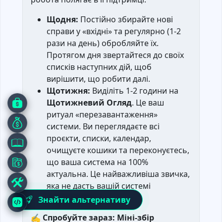
Щодня:
Постійно збирайте нові
справи у «вхідні» та регулярно (1-2
рази на день) обробляйте їх.
Протягом дня звертайтеся до своїх
списків наступних дій, щоб
вирішити, що робити далі.
Щотижня:
Виділіть 1-2 години на
Щотижневий Огляд
. Це ваш
ритуал «перезавантаження»
системи. Ви переглядаєте всі
проєкти, списки, календар,
очищуєте кошики та переконуєтесь,
що ваша система на 100%
актуальна. Це найважливіша звичка,
яка не дасть вашій системі
розвалитися.
Знайти альтернативу
✍️
Спробуйте зараз: Міні-збір