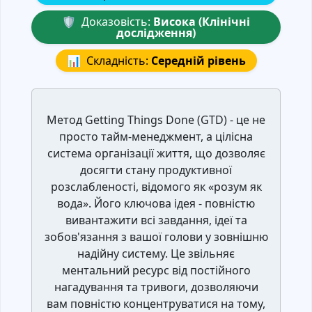
🛡️
Доказовість:
Висока (Клінічні
дослідження)
📊
Складність:
Середній рівень
Метод Getting Things Done (GTD) - це не
просто тайм-менеджмент, а цілісна
система організації життя, що дозволяє
досягти стану продуктивної
розслабленості, відомого як «розум як
вода». Його ключова ідея - повністю
вивантажити всі завдання, ідеї та
зобов'язання з вашої голови у зовнішню
надійну систему. Це звільняє
ментальний ресурс від постійного
нагадування та тривоги, дозволяючи
вам повністю концентруватися на тому,