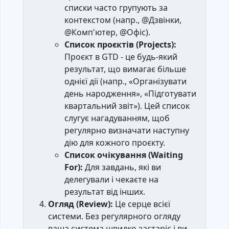
списки часто групують за
контекстом (напр., @Дзвінки,
@Комп'ютер, @Офіс).
Список проєктів (Projects):
Проєкт в GTD - це будь-який
результат, що вимагає більше
однієї дії (напр., «Організувати
день народження», «Підготувати
квартальний звіт»). Цей список
слугує нагадуванням, щоб
регулярно визначати наступну
дію для кожного проєкту.
Список очікування (Waiting
For):
Для завдань, які ви
делегували і чекаєте на
результат від інших.
Огляд (Review):
Це серце всієї
системи. Без регулярного огляду
ваша система швидко застаріє і ви