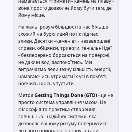
намагається «тримати» камінь на плаву -
вона просто дозволяє йому бути там, де
йому місце.
На жаль, розум більшості з нас більше
схожий на бурхливий потік під час
зливи. Десятки «каменів» - незавершені
справи, обіцянки, тривоги, геніальні ідеї
- безперервно борсаються на поверхні,
не даючи воді заспокоїтись. Ми
витрачаємо величезну кількість енергії,
намагаючись утримати їх усі в пам'яті,
боячись щось упустити.
Метод
Getting Things Done (GTD)
- це не
просто система управління часом. Це
філософія та практика створення
зовнішньої, надійної системи, яка
дозволяє вашому розуму повернутися
до свого природного стану - стану