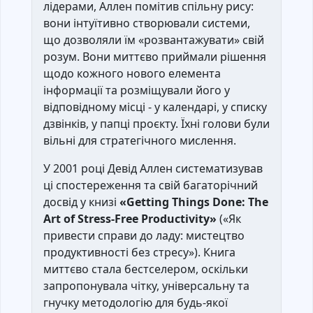
лідерами, Аллен помітив спільну рису:
вони інтуїтивно створювали системи,
що дозволяли їм «розвантажувати» свій
розум. Вони миттєво приймали рішення
щодо кожного нового елемента
інформації та розміщували його у
відповідному місці - у календарі, у списку
дзвінків, у папці проєкту. Їхні голови були
вільні для стратегічного мислення.
У 2001 році Девід Аллен систематизував
ці спостереження та свій багаторічний
досвід у книзі
«Getting Things Done: The
Art of Stress-Free Productivity»
(«Як
привести справи до ладу: мистецтво
продуктивності без стресу»). Книга
миттєво стала бестселером, оскільки
запропонувала чітку, універсальну та
гнучку методологію для будь-якої