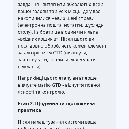
завдання - витягнути абсолютно все з
вашої голови та з усіх місць, де у вас
накопичилися невирішені справи
(електронна пошта, нотатки, шухляди
столу), і зібрати це в один чи кілька
«вхідних кошиків». Після цього ви
послідовно обробляєте кожен елемент
за алгоритмом GTD (викинути,
заархівувати, зробити, делегувати,
відкласти).
Наприкінці цього етапу ви вперше
відчуєте магію GTD - відчуття повної
ясності та контролю.
Етап 2: Щоденна та щотижнева
практика
Після налаштування системи ваша
робота полягає в її підтримці: