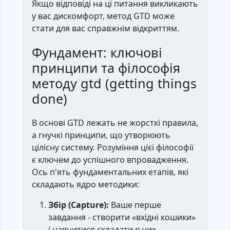
Якщо відповіді на ці питання викликають
у вас дискомфорт, метод GTD може
стати для вас справжнім відкриттям.
Фундамент: ключові
принципи та філософія
методу gtd (getting things
done)
В основі GTD лежать не жорсткі правила,
а гнучкі принципи, що утворюють
цілісну систему. Розуміння цієї філософії
є ключем до успішного впровадження.
Ось п'ять фундаментальних етапів, які
складають ядро методики:
Збір (Capture):
Ваше перше
завдання - створити «вхідні кошики»
і навчитися складати в них