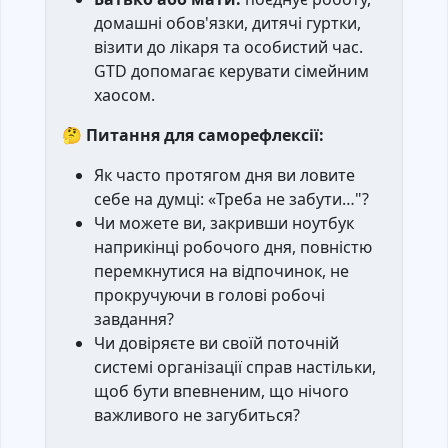
домашні обов'язки, дитячі гуртки,
візити до лікаря та особистий час.
GTD допомагає керувати сімейним
хаосом.
🤔
Питання для саморефлексії:
Як часто протягом дня ви ловите
себе на думці: «Треба не забути…"?
Чи можете ви, закривши ноутбук
наприкінці робочого дня, повністю
перемкнутися на відпочинок, не
прокручуючи в голові робочі
завдання?
Чи довіряєте ви своїй поточній
системі організації справ настільки,
щоб бути впевненим, що нічого
важливого не загубиться?