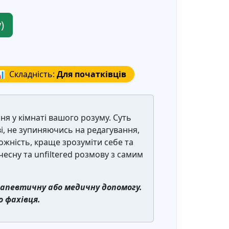
)

Складність:
Для початківців
ня у кімнаті вашого розуму. Суть
і, не зупиняючись на редагування,
жність, краще зрозуміти себе та
чесну та unfiltered розмову з самим
апевтичну або медичну допомогу.
 фахівця.