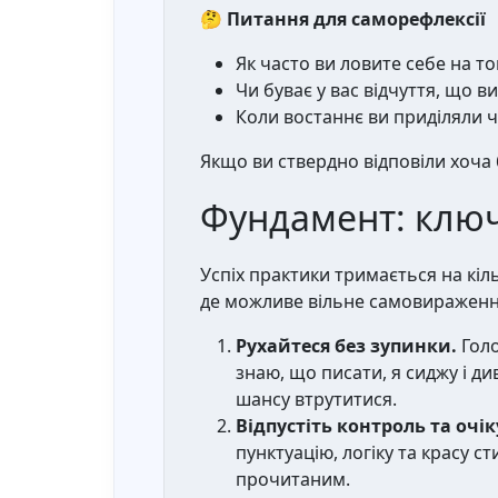
🤔
Питання для саморефлексії
Як часто ви ловите себе на то
Чи буває у вас відчуття, що в
Коли востаннє ви приділяли ч
Якщо ви ствердно відповіли хоча 
Фундамент: ключ
Успіх практики тримається на кі
де можливе вільне самовираженн
Рухайтеся без зупинки.
Голо
знаю, що писати, я сиджу і ди
шансу втрутитися.
Відпустіть контроль та очі
пунктуацію, логіку та красу с
прочитаним.