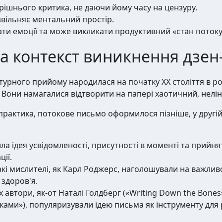
ішнього критика, не даючи йому часу на цензуру.
звільняє ментальний простір.
ти емоції та може викликати продуктивний «стан потоку
 та контекст виникнення дзе
атурного прийому народилася на початку XX століття в ро
 Вони намагалися відтворити на папері хаотичний, нелін
практика, потокове письмо оформилося пізніше, у другій 
а ідея усвідомленості, присутності в моменті та прийня
ії.
кі мислителі, як Карл Роджерс, наголошували на важли
 здоров'я.
х автори, як-от Наталі Голдберг («Writing Down the Bone
нками»), популяризували ідею письма як інструменту для