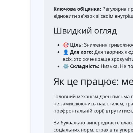
Ключова обіцянка:
Регулярна пр
відновити зв'язок зі своїм внутр
Швидкий огляд
🎯 Ціль:
Зниження тривожност
👤 Для кого:
Для творчих люде
всіх, хто хоче краще зрозуміт
⚙️ Складність:
Низька. Не по
Як це працює: м
Головний механізм Дзен-письма п
не замислюючись над стилем, гра
префронтальній корі) втрутитися,
Ви буквально випереджаєте власн
соціальних норм, страхів та упер