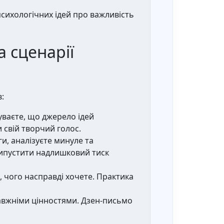
психологічних ідей про важливість
а сценарії
:
уваєте, що джерело ідей
 свій творчий голос.
и, аналізуєте минуле та
випустити надлишковий тиск
 чого насправді хочете. Практика
равжніми цінностями. Дзен-письмо