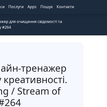
іси
Послуги
Apps
Пошук
Контакти
ажер для очищення свідомості та
y #264
лайн-тренажер
 креативності.
g / Stream of
 #264