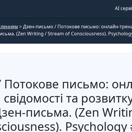
AI серв
сленням
>
Дзен-письмо / Потокове письмо: онлайн-трен
сьма. (Zen Writing / Stream of Consciousness). Psycholog
/ Потокове письмо: он
свідомості та розвитку
зен-письма. (Zen Writin
ciousness). Psychology