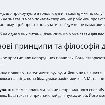
му, що прокручуєте в голові одні й ті самі думки по колу?
и «не знаєте, з чого почати» творчий чи робочий проєкт?
ас тому, щоб просто послухати свої думки, не намагаючи
б на одне з цих питань, Дзен-письмо може стати для вас
ові принципи та філософія 
лькох простих, але непорушних правилах. Вони створюют
я.
вне правило - не зупиняти рух руки. Якщо ви не знаєте, 
влюся на стіну, вона біла, думки закінчилися…". Мета - 
кування.
Немає правильного чи неправильного способу п
тилю. Ваш текст не призначений для чужих очей. Його мет