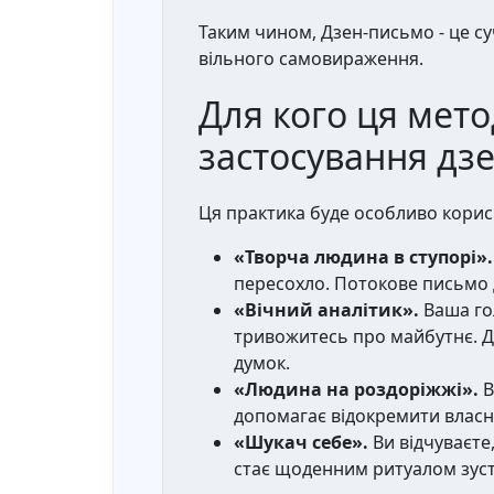
Таким чином, Дзен-письмо - це су
вільного самовираження.
Для кого ця мето
застосування дз
Ця практика буде особливо корисн
«Творча людина в ступорі».
пересохло. Потокове письмо 
«Вічний аналітик».
Ваша гол
тривожитесь про майбутнє. Д
думок.
«Людина на роздоріжжі».
В
допомагає відокремити власні 
«Шукач себе».
Ви відчуваєте
стає щоденним ритуалом зуст