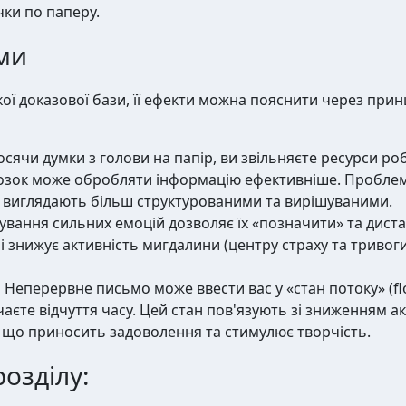
чки по паперу.
ми
ї доказової бази, її ефекти можна пояснити через прин
сячи думки з голови на папір, ви звільняєте ресурси роб
мозок може обробляти інформацію ефективніше. Проблем
о виглядають більш структурованими та вирішуваними.
вання сильних емоцій дозволяє їх «позначити» та диста
у, і знижує активність мигдалини (центру страху та тривог
:
Неперервне письмо може ввести вас у «стан потоку» (flow
ачаєте відчуття часу. Цей стан пов'язують зі зниженням 
 що приносить задоволення та стимулює творчість.
озділу: