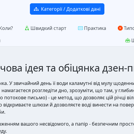
Категорії / Додаткові дані
Коли?
Швидкий старт
Практика
Типо
я
Ш
чова ідея та обіцянка дзен-
ічка. У звичайний день її води каламутні від мулу щоден
и намагаєтеся розгледіти дно, зрозуміти, що там, у глиб
 потокове письмо) - це метод, що дозволяє цій річці віл
 відкриваєте шлюзи й дозволяєте воді винести на поверх
би.
овженням вашого несвідомого, а папір - безпечним прост
уду.