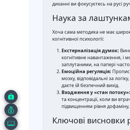
диханні ви фокусуєтесь на русі ру
Наука за лаштунка
Хоча сама методика не має широко
когнітивної психології:
Екстерналізація думок:
Вино
когнітивне навантаження, і 
заплутаними, на папері част
Емоційна регуляція:
Пропису
мозку, відповідальні за логік
даєте їй безпечний вихід.
Входження у «стан потоку»
та концентрації, коли ви втр
підвищенням рівня дофаміну,
Ключові висновки р