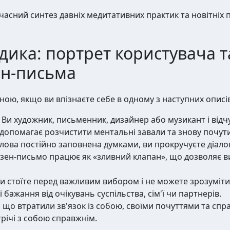
часний синтез давніх медитативних практик та новітніх 
дика: портрет користувача т
ен-письма
ою, якщо ви впізнаєте себе в одному з наступних описів
Ви художник, письменник, дизайнер або музикант і відч
допомагає розчистити ментальні завали та знову почути
ова постійно заповнена думками, ви прокручуєте діалог
зен-письмо працює як «зливний клапан», що дозволяє 
и стоїте перед важливим вибором і не можете зрозуміти,
бажання від очікувань суспільства, сім'ї чи партнерів.
, що втратили зв'язок із собою, своїми почуттями та сп
річі з собою справжнім.