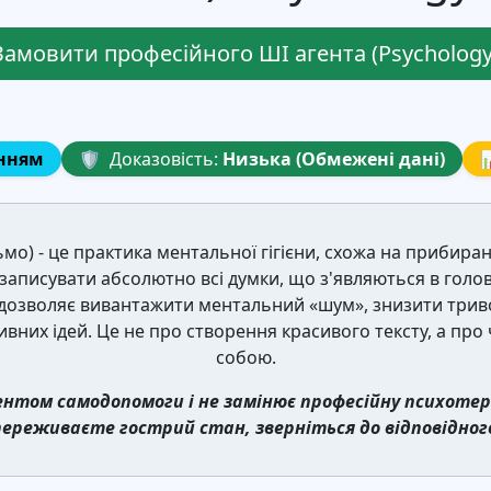
Замовити професійного ШІ агента (Psychology
енням
🛡️
Доказовість:
Низька (Обмежені дані)

о) - це практика ментальної гігієни, схожа на прибиран
записувати абсолютно всі думки, що з'являються в голов
с дозволяє вивантажити ментальний «шум», знизити триво
ивних ідей. Це не про створення красивого тексту, а про 
собою.
ентом самодопомоги і не замінює професійну психотер
переживаєте гострий стан, зверніться до відповідного