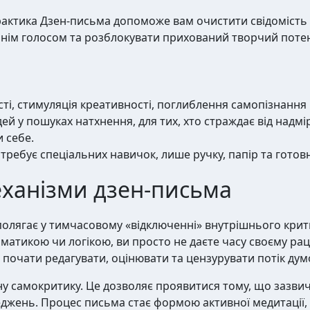
актика Дзен-письма допоможе вам очистити свідомість 
ішнім голосом та розблокувати прихований творчий потен
і, стимуляція креативності, поглиблення самопізнання 
й у пошуках натхнення, для тих, хто страждає від надмірн
и себе.
требує спеціальних навичок, лише ручку, папір та готовн
еханізми дзен-письма
олягає у тимчасовому «відключенні» внутрішнього крити
матикою чи логікою, ви просто не даєте часу своєму ра
 почати редагувати, оцінювати та цензурувати потік дум
у самокритику. Це дозволяє проявитися тому, що зазви
еджень. Процес письма стає формою активної медитації,