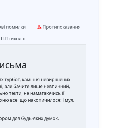
ві помилки
Протипоказання
І-Психолог
письма
них турбот, каміння невирішених
ині, але бачите лише невпинний,
ьно текти, не намагаючись її
ню все, що накопичилося: і мул, і
ором для будь-яких думок,