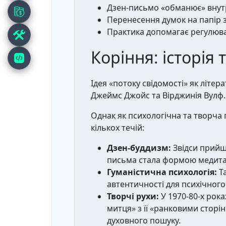
Дзен-письмо «обманює» внутр
Перенесення думок на папір 
Практика допомагає регулюва
Коріння: історія
Ідея «потоку свідомості» як літер
Джеймс Джойс та Вірджинія Вулф.
Однак як психологічна та творча 
кількох течій:
Дзен-буддизм:
Звідси прийшл
письма стала формою медитац
Гуманістична психологія:
Та
автентичності для психічного
Творчі рухи:
У 1970-80-х рока
митця» з її «ранковими сторі
духовного пошуку.