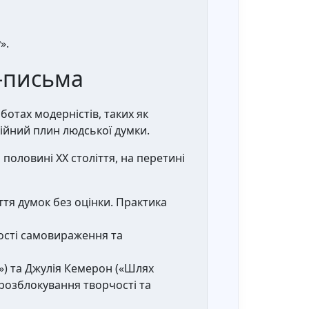
».
н-письма
ботах модерністів, таких як
ійний плин людської думки.
половині XX століття, на перетині
ття думок без оцінки. Практика
вості самовираження та
s») та Джулія Кемерон («Шлях
 розблокування творчості та