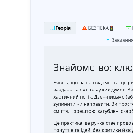
Теорія
БЕЗПЕКА🚦
Завданн
Знайомство: клю
Уявіть, що ваша свідомість - це р
завдань та сміття чужих думок. В
хаотичний потік. Дзен-письмо (або
зупинити чи направити. Ви просто
сміття, і, зрештою, загублені скар
Це практика, де ручка стає прод
почуттів та ідей, без критики й ос