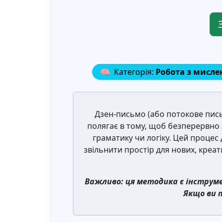
🧠
Категорія:
Робота з мисл
Дзен-письмо (або потокове письм
полягає в тому, щоб безперервно 
граматику чи логіку. Цей проце
звільнити простір для нових, креат
Важливо: ця методика є інструм
Якщо ви 