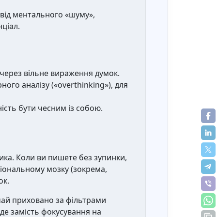
від ментального «шуму»,
ціал.
через вільне вираження думок.
ого аналізу («overthinking»), для
ість бути чесним із собою.
ка. Коли ви пишете без зупинки,
ціональному мозку (зокрема,
ок.
чай приховано за фільтрами
 де замість фокусування на