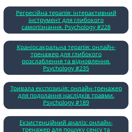
Регресійна терапія: інтерактивний
інструмент для глибокого
самопізнання. Psychology #228
Краніосакральна терапія: онлайн-
тренажер для глибокого
розслаблення та відновлення.
Psychology #235
Тривала експозиція: онлайн-тренажер
для подолання наслідків травми.
Psychology #189
Екзистенційний аналіз: онлайн-
тренажер для пошуку сенсу та