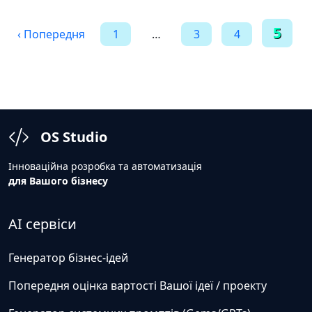
Пагінація
5
‹ Попередня
1
…
3
4
записів
OS Studio
Інноваційна розробка та автоматизація
для Вашого бізнесу
AI сервіси
Генератор бізнес-ідей
Попередня оцінка вартості Вашої ідеї / проекту