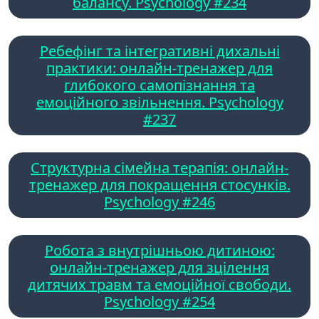
балансу. Psychology #234
Ребефінг та інтегративні дихальні
практики: онлайн-тренажер для
глибокого самопізнання та
емоційного звільнення. Psychology
#237
Структурна сімейна терапія: онлайн-
тренажер для покращення стосунків.
Psychology #246
Робота з внутрішньою дитиною:
онлайн-тренажер для зцілення
дитячих травм та емоційної свободи.
Psychology #254