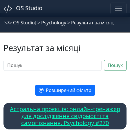
OS Studio
[</> OS Studio]
>
Psychology
>
Результат за місяці
Результат за місяці
Пошук
Розширений фільтр
Астральна проєкція: онлайн-тренажер
для дослідження свідомості та
самопізнання. Psychology #270