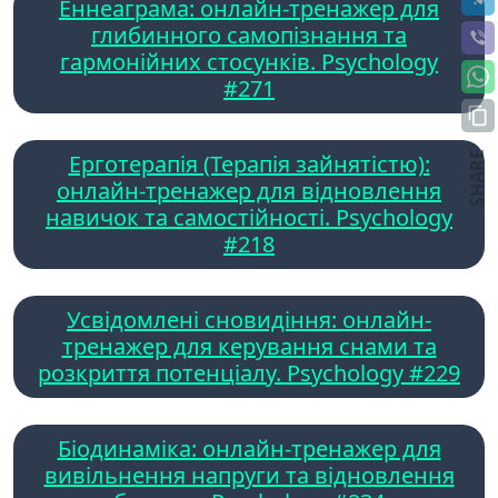
Еннеаграма: онлайн-тренажер для
глибинного самопізнання та
гармонійних стосунків. Psychology
#271
SHARE
Ерготерапія (Терапія зайнятістю):
онлайн-тренажер для відновлення
навичок та самостійності. Psychology
#218
Усвідомлені сновидіння: онлайн-
тренажер для керування снами та
розкриття потенціалу. Psychology #229
Біодинаміка: онлайн-тренажер для
вивільнення напруги та відновлення