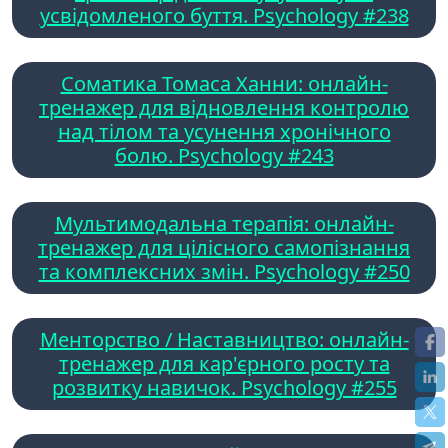
усвідомленого буття. Psychology #238
Соматика Томаса Ханни: онлайн-
тренажер для відновлення контролю
над тілом та усунення хронічного
болю. Psychology #243
Мультимодальна терапія: онлайн-
тренажер для цілісного самопізнання
та комплексних змін. Psychology #250
Менторство / Наставництво: онлайн-
тренажер для кар'єрного росту та
розвитку навичок. Psychology #255