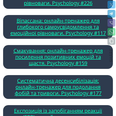
рівноваги. Psychology #226
Віпассана: онлайн-тренажер для
глибокого самоусвідомлення та
емоційної рівноваги. Psychology #117
Смакування: онлайн-тренажер для
SHARE
посилення позитивних емоцій та
щастя. Psychology #159
Систематична десенсибілізація:
онлайн-тренажер для подолання
фобій та тривоги. Psychology #177
Експозиція із запобіганням реакції