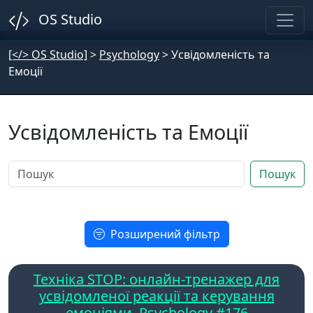
OS Studio
[</> OS Studio]
>
Psychology
>
Усвідомленість та
Емоції
Усвідомленість та Емоції
Пошук
Розширений фільтр
Техніка STOP: онлайн-тренажер для
усвідомленої реакції та керування
емоціями. Psychology #176