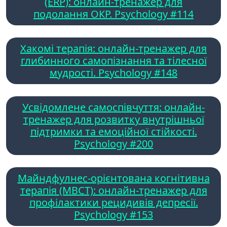
(ERP): онлайн-тренажер для
подолання ОКР. Psychology #114
Хакомі терапія: онлайн-тренажер для
глибинного самопізнання та тілесної
мудрості. Psychology #148
Усвідомлене самоспівчуття: онлайн-
тренажер для розвитку внутрішньої
підтримки та емоційної стійкості.
Psychology #200
Майндфулнес-орієнтована когнітивна
терапія (MBCT): онлайн-тренажер для
профілактики рецидивів депресії.
Psychology #153