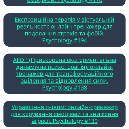
Експозиційна терапія у віртуальній
реальності: онлайн-тренажер для
подолання страхів та фобій.
Psychology #194
AEDP (Прискорена експериєнтальна
динамічна психотерапія): онлайн-
тренажер для трансформаційного
зцілення та відновлення сили.
Psychology #138
Управління гнівом: онлайн-тренажер
для керування емоціями та зниження
агресії. Psychology #139