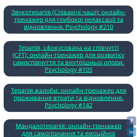
Звукотерапія (Співаючі чаші): онлайн-
тренажер для глибокої релаксації та
відновлення. Psychology #210
Терапія, сфокусована на співчутті
(CFT): онлайн-тренажер для розвитку
самоспівчуття та внутрішньої опори.
Psychology #105
Терапія жалоби: онлайн-тренажер для
проживання втрати та відновлення.
Psychology #142
Мандалотерапія: онлайн-тренажер
для самопізнання та емоційної